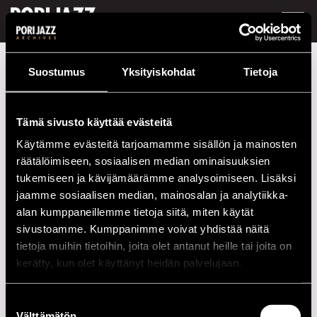
FI /
EN
Festivaalivuodet
2019
Mahalia
Suostumus
Yksityiskohdat
Tietoja
Mahalia
Tämä sivusto käyttää evästeitä
Esiintymiset vuonna 2019
Käytämme evästeitä tarjoamamme sisällön ja mainosten
räätälöimiseen, sosiaalisen median ominaisuuksien
PÄIVÄ
AIKA
PAIKKA
tukemiseen ja kävijämäärämme analysoimiseen. Lisäksi
19.07.2019
16.35
Kirjurinluoto
jaamme sosiaalisen median, mainosalan ja analytiikka-
River Stage
alan kumppaneillemme tietoja siitä, miten käytät
sivustoamme. Kumppanimme voivat yhdistää näitä
tietoja muihin tietoihin, joita olet antanut heille tai joita on
2020-LUKU
kerätty, kun olet käyttänyt heidän palvelujaan.
2010-LUKU
Suostumuksen
Välttämätön