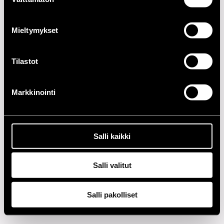
valinta
2000-LUKU
Mieltymykset
1990-LUKU
1980-LUKU
Tilastot
1970-LUKU
Markkinointi
1960-LUKU
Salli kaikki
Tietosuoja
Salli valitut
Salli pakolliset