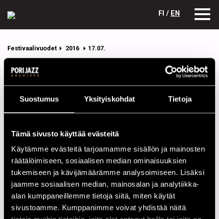
FI /
EN
Festivaalivuodet
2016
17.07.
09.07.2016
10.07.2016
11.07.2016
12.07.2016
13.07.2016
14.07.2016
Suostumus
Yksityiskohdat
Tietoja
15.07.2016
16.07.2016
17.07.2016
Pori Jazz 17.07.2016 ohjelma
Tämä sivusto käyttää evästeitä
Käytämme evästeitä tarjoamamme sisällön ja mainosten
Yksittäisen esiintyjän tiedot avautuvat nimeä klikkaamalla.
räätälöimiseen, sosiaalisen median ominaisuuksien
tukemiseen ja kävijämäärämme analysoimiseen. Lisäksi
JAZZ STREET STAGE
jaamme sosiaalisen median, mainosalan ja analytiikka-
alan kumppaneillemme tietoja siitä, miten käytät
14.00
Mikko Iivanainen Trio
sivustoamme. Kumppanimme voivat yhdistää näitä
16.00
Lauri Porra Flyover Ensemble