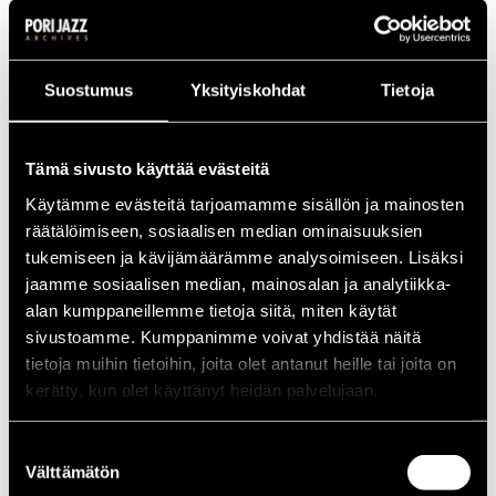
Honey B & The T-Bones lähti kehiin puhtaana bluesbändinä,
mutta on 15 albuminsa mittaan pyrkinyt sinisissä fiiliksissä
Suostumus
Yksityiskohdat
Tietoja
aina uusille alueille ja puhuu lauluissaan nykytodellisuuden
ilmiöistä. Viimeisin inkarnaatio on entistäkin rytmisempi
aina erittäin gruuvalistisen Jaska Lukkarisen siirryttyä
Tämä sivusto käyttää evästeitä
ainutlaatuiseksi tuunattuun rumpusettiin ja saatua rinnalleen
Mamba Assefan perkussioineen. Kvartetin kyvyistä saa
Käytämme evästeitä tarjoamamme sisällön ja mainosten
oivan kuvan uudella Live In Helsingillä.
räätälöimiseen, sosiaalisen median ominaisuuksien
tukemiseen ja kävijämäärämme analysoimiseen. Lisäksi
Jäljittelemättömästi vokalisoiva M.A. Numminen ja sekä
jaamme sosiaalisen median, mainosalan ja analytiikka-
haitaria että koskettimia käsittelevä Pedro Hietanen ovat
alan kumppaneillemme tietoja siitä, miten käytät
muodostuneet suomalaisen kulttuurihistorian olennaiseksi
sivustoamme. Kumppanimme voivat yhdistää näitä
osaksi pilkesilmäisellä toisinajattelullaan ja soittamisellaan.
tietoja muihin tietoihin, joita olet antanut heille tai joita on
Herrojen repertuaari on lievästi sanoen laaja. Saadaanko
kerätty, kun olet käyttänyt heidän palvelujaan.
viimein selville mitä Diddy Wah Diddy tarkoittaa ja mitä on
dägä-blues?
Suostumuksen
Välttämätön
Kokoonpano
valinta