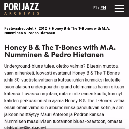
FI /
EN
Festivaalivuodet
2012
Honey B & The T-Bones with M.A.
Numminen & Pedro Hietanen
Honey B & The T-Bones with M.A.
Numminen & Pedro Hietanen
Underground-blues tulee, oletko valmis? Bluesin muotoa,
vaan ei henkeä, luovasti avartanut Honey B & The T-Bones
juhlii 30-vuotistaivaltaan ja kutsuu juhlan kunniaksi lauteille
suomalaisen undergroundin grand old manin ja hänen oikean
kätensä. Luvassa on jotain, mitä ei ole ennen kuultu, kun nyt
kahden perkussionistin ajama Honey B & The T-Bones vetää
ensin oman viimeisiin albumeihinsa paneutuvan setin ja sen
jälkeen heittäytyy Mauri Anteron ja Pedron kanssa
Nummisen massiivisen tuotannon blues-osastoon, omasta
vinkkelistään tietysti.