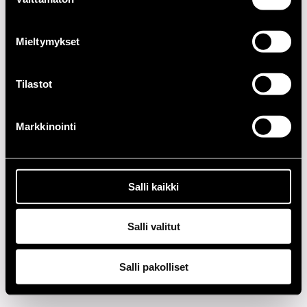
valinta
1990-LUKU
Mieltymykset
1980-LUKU
Tilastot
1970-LUKU
Markkinointi
1960-LUKU
Tietosuoja
Salli kaikki
Salli valitut
Salli pakolliset