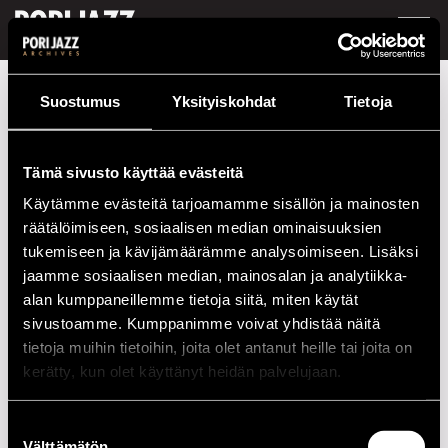
FI /
EN
Festivaalivuodet
2011
Önder Focan Guitar Alumni
Suostumus
Yksityiskohdat
Tietoja
Önder Focan Guitar Alumni
Tämä sivusto käyttää evästeitä
Esiintymiset vuonna 2011
Käytämme evästeitä tarjoamamme sisällön ja mainosten
räätälöimiseen, sosiaalisen median ominaisuuksien
PÄIVÄ
AIKA
PAIKKA
tukemiseen ja kävijämäärämme analysoimiseen. Lisäksi
15.07.2011
20.00
Klubi-Klubben
jaamme sosiaalisen median, mainosalan ja analytiikka-
alan kumppaneillemme tietoja siitä, miten käytät
sivustoamme. Kumppanimme voivat yhdistää näitä
2020-LUKU
tietoja muihin tietoihin, joita olet antanut heille tai joita on
kerätty, kun olet käyttänyt heidän palvelujaan.
2010-LUKU
Suostumuksen
2000-LUKU
Välttämätön