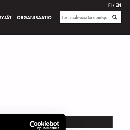
FI /
EN
TYJÄT
ORGANISAATIO
PAIKKA