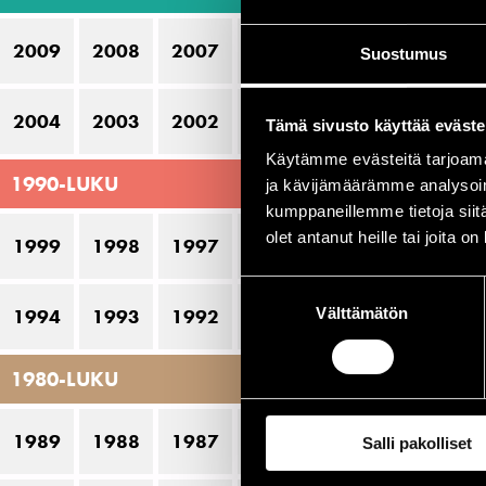
15
2009
2008
2007
2006
2005
Suostumus
14
13
2004
2003
2002
2001
2000
Tämä sivusto käyttää eväste
11
Käytämme evästeitä tarjoama
1990-LUKU
ja kävijämäärämme analysoim
12
kumppaneillemme tietoja siitä
olet antanut heille tai joita o
1999
1998
1997
1996
1995
Suostumuksen
Välttämätön
valinta
1994
1993
1992
1991
1990
1980-LUKU
1989
1988
1987
1986
1985
Salli pakolliset