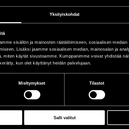
.07.2009
11.00
Yksityiskohdat
.07.2009
11.00
.07.2009
11.00
itä
.07.2009
11.00
mme sisällön ja mainosten räätälöimiseen, sosiaalisen median
iseen. Lisäksi jaamme sosiaalisen median, mainosalan ja analy
.07.2009
11.00
, miten käytät sivustoamme. Kumppanimme voivat yhdistää näitä t
n kerätty, kun olet käyttänyt heidän palvelujaan.
Mieltymykset
Tilastot
Salli valitut