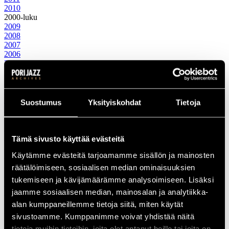
2010
2000-luku
2009
2008
2007
2006
2005
2004
2003
2002
2001
Suostumus
Yksityiskohdat
Tietoja
2000
1990-luku
1999
1998
Tämä sivusto käyttää evästeitä
1997
Käytämme evästeitä tarjoamamme sisällön ja mainosten
1996
1995
räätälöimiseen, sosiaalisen median ominaisuuksien
1994
tukemiseen ja kävijämäärämme analysoimiseen. Lisäksi
1993
jaamme sosiaalisen median, mainosalan ja analytiikka-
1992
1991
alan kumppaneillemme tietoja siitä, miten käytät
1990
sivustoamme. Kumppanimme voivat yhdistää näitä
1980-luku
tietoja muihin tietoihin, joita olet antanut heille tai joita on
1989