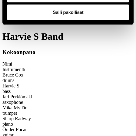
1966
Festivaalivuodet
Salli pakolliset
2009
Harvie S Band
Harvie S Band
Kokoonpano
Nimi
Instrumentti
Bruce Cox
drums
Harvie S
bass
Jari Perkiömäki
saxophone
Mika Mylläri
trumpet
Sharp Radway
piano
Önder Focan
guitar