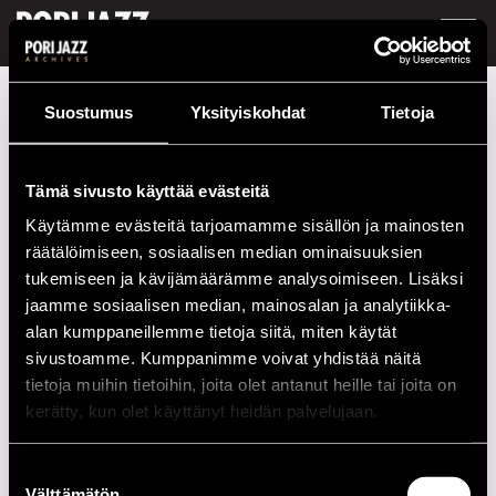
FI /
EN
Festivaalivuodet
2005
Verneri Pohjola
Suostumus
Yksityiskohdat
Tietoja
Verneri Pohjola
Tämä sivusto käyttää evästeitä
Kokoonpano
Käytämme evästeitä tarjoamamme sisällön ja mainosten
räätälöimiseen, sosiaalisen median ominaisuuksien
NIMI
INSTRUMENTTI
tukemiseen ja kävijämäärämme analysoimiseen. Lisäksi
Verneri Pohjola
jaamme sosiaalisen median, mainosalan ja analytiikka-
alan kumppaneillemme tietoja siitä, miten käytät
Esiintymiset vuonna 2005
sivustoamme. Kumppanimme voivat yhdistää näitä
tietoja muihin tietoihin, joita olet antanut heille tai joita on
PÄIVÄ
AIKA
PAIKKA
kerätty, kun olet käyttänyt heidän palvelujaan.
22.07.2005
21.00
Cafe Jazz
Suostumuksen
Välttämätön