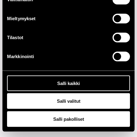
valinta
2020-LUKU
Mieltymykset
2010-LUKU
Tilastot
2000-LUKU
1990-LUKU
Markkinointi
1980-LUKU
Salli kaikki
1970-LUKU
1960-LUKU
Salli valitut
Salli pakolliset
Tietosuoja