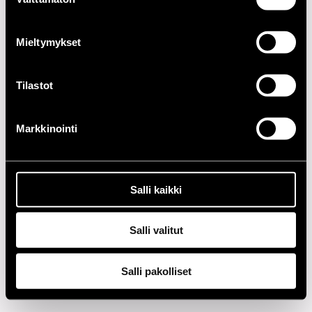
valinta
1990-LUKU
Mieltymykset
1980-LUKU
Tilastot
1970-LUKU
Markkinointi
1960-LUKU
Tietosuoja
Salli kaikki
Salli valitut
Salli pakolliset