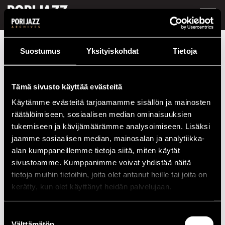
FI /
EN
Festivaalivuodet
1987
Superjamit
Suostumus
Yksityiskohdat
Tietoja
Superjamit
Tämä sivusto käyttää evästeitä
Esiintymiset vuonna 1987
Käytämme evästeitä tarjoamamme sisällön ja mainosten
räätälöimiseen, sosiaalisen median ominaisuuksien
PÄIVÄ
AIKA
PAIKKA
tukemiseen ja kävijämäärämme analysoimiseen. Lisäksi
09.07.1987
19.00
Satakunta
jaamme sosiaalisen median, mainosalan ja analytiikka-
alan kumppaneillemme tietoja siitä, miten käytät
sivustoamme. Kumppanimme voivat yhdistää näitä
2020-LUKU
tietoja muihin tietoihin, joita olet antanut heille tai joita on
kerätty, kun olet käyttänyt heidän palvelujaan.
2010-LUKU
Suostumuksen
2000-LUKU
Välttämätön