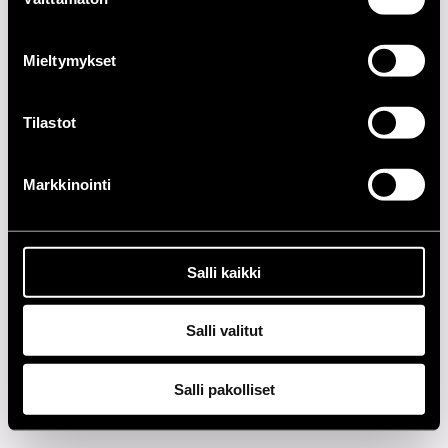
valinta
1990-LUKU
Mieltymykset
1980-LUKU
Tilastot
1970-LUKU
Markkinointi
1960-LUKU
Tietosuoja
Salli kaikki
Salli valitut
Salli pakolliset