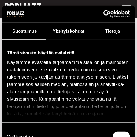
FI /
EN
Festivaalivuodet
1986
Superjamit
Suostumus
Yksityiskohdat
Tietoja
Superjamit
Tämä sivusto käyttää evästeitä
Esiintymiset vuonna 1986
Käytämme evästeitä tarjoamamme sisällön ja mainosten
räätälöimiseen, sosiaalisen median ominaisuuksien
PÄIVÄ
AIKA
PAIKKA
tukemiseen ja kävijämäärämme analysoimiseen. Lisäksi
10.07.1986
20.00
Punainen Kukko
jaamme sosiaalisen median, mainosalan ja analytiikka-
alan kumppaneillemme tietoja siitä, miten käytät
sivustoamme. Kumppanimme voivat yhdistää näitä
2020-LUKU
tietoja muihin tietoihin, joita olet antanut heille tai joita on
kerätty, kun olet käyttänyt heidän palvelujaan.
2010-LUKU
Suostumuksen
2000-LUKU
Välttämätön