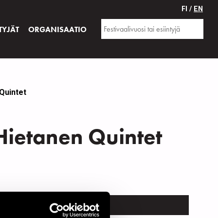
FI /
EN
TYJÄT
ORGANISAATIO
 Quintet
 Hietanen Quintet
TRUMENTTI