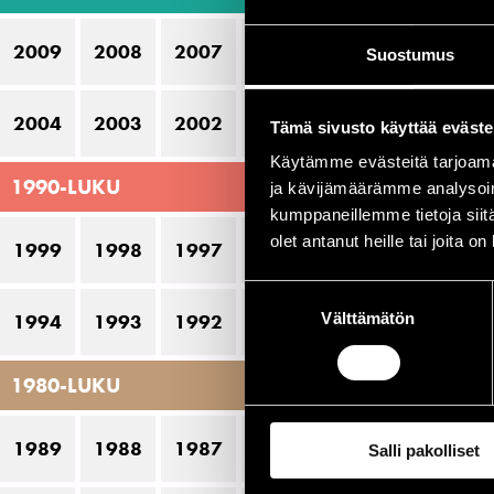
Da
2009
2008
2007
2006
2005
Suostumus
Hi
J
2004
2003
2002
2001
2000
Tämä sivusto käyttää eväste
Ro
Käytämme evästeitä tarjoama
1990-LUKU
Wi
ja kävijämäärämme analysoim
kumppaneillemme tietoja siitä
olet antanut heille tai joita o
1999
1998
1997
1996
1995
Es
Suostumuksen
Välttämätön
valinta
1994
1993
1992
1991
1990
P
1980-LUKU
14
1989
1988
1987
1986
1985
Salli pakolliset