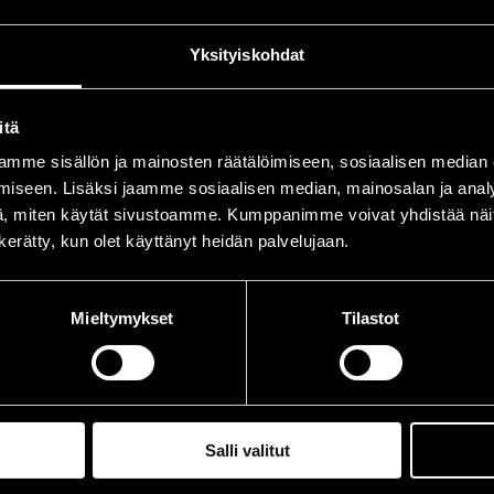
nnholm, Erik
sax
Yksityiskohdat
etanen, Pentti
p
ohansson, Markku
tp
itä
snell, Esko
dr
mme sisällön ja mainosten räätälöimiseen, sosiaalisen median
llman, Ilkka
b
iseen. Lisäksi jaamme sosiaalisen median, mainosalan ja analy
, miten käytät sivustoamme. Kumppanimme voivat yhdistää näitä t
n kerätty, kun olet käyttänyt heidän palvelujaan.
iintymiset vuonna 1972
Mieltymykset
Tilastot
ÄIVÄ
AIKA
.07.1972
22.00
Salli valitut