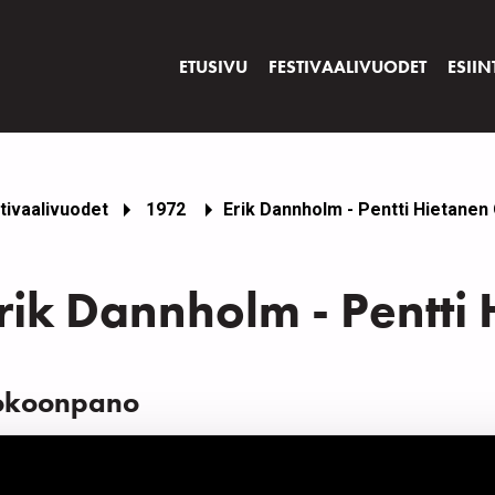
ETUSIVU
FESTIVAALIVUODET
ESIIN
tivaalivuodet
1972
Erik Dannholm - Pentti Hietanen
rik Dannholm - Pentti
okoonpano
IMI
INS