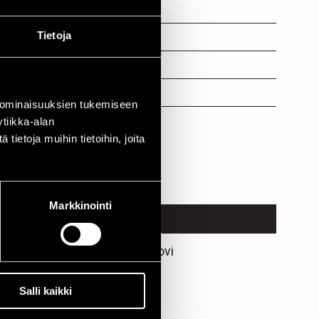
Tietoja
 ominaisuuksien tukemiseen
tiikka-alan
ietoja muihin tietoihin, joita
Markkinointi
PAIKKA
Hotelli Teljänhovi
Salli kaikki