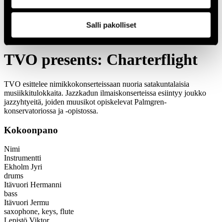
1966
Festivaalivuodet
Salli pakolliset
2013
TVO presents: Charterflight
TVO presents: Charterflight
TVO esittelee nimikkokonserteissaan nuoria satakuntalaisia
musiikkitulokkaita. Jazzkadun ilmaiskonserteissa esiintyy joukko
jazzyhtyeitä, joiden muusikot opiskelevat Palmgren-
konservatoriossa ja -opistossa.
Kokoonpano
Nimi
Instrumentti
Ekholm Jyri
drums
Itävuori Hermanni
bass
Itävuori Jermu
saxophone, keys, flute
Lepistö Viktor