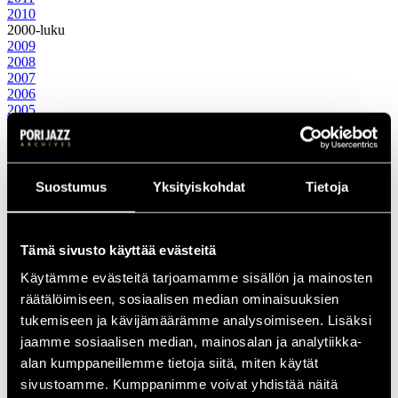
2010
2000-luku
2009
2008
2007
2006
2005
2004
2003
2002
2001
Suostumus
Yksityiskohdat
Tietoja
2000
1990-luku
1999
1998
Tämä sivusto käyttää evästeitä
1997
1996
Käytämme evästeitä tarjoamamme sisällön ja mainosten
1995
räätälöimiseen, sosiaalisen median ominaisuuksien
1994
1993
tukemiseen ja kävijämäärämme analysoimiseen. Lisäksi
1992
jaamme sosiaalisen median, mainosalan ja analytiikka-
1991
alan kumppaneillemme tietoja siitä, miten käytät
1990
1980-luku
sivustoamme. Kumppanimme voivat yhdistää näitä
1989