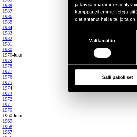
ja kävijämäärämme analysoim
1988
1987
kumppaneillemme tietoja siitä
1986
olet antanut heille tai joita o
1985
1984
1983
Suostumuksen
1982
Välttämätön
valinta
1981
1980
1970-luku
1979
1978
1977
1976
Salli pakolliset
1975
1974
1973
1972
1971
1970
1960-luku
1969
1968
1967