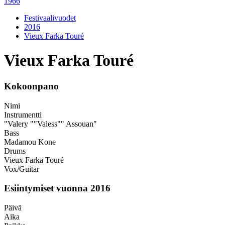
1966
Festivaalivuodet
2016
Vieux Farka Touré
Vieux Farka Touré
Kokoonpano
Nimi
Instrumentti
"Valery ""Valess"" Assouan"
Bass
Madamou Kone
Drums
Vieux Farka Touré
Vox/Guitar
Esiintymiset vuonna 2016
Päivä
Aika