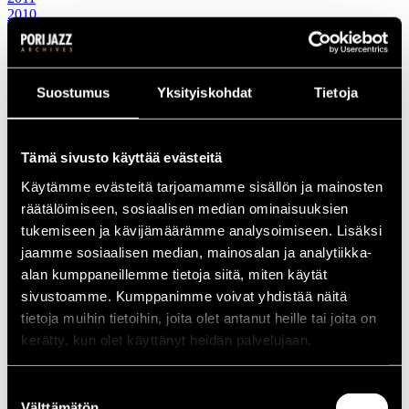
2010
2000-luku
2009
2008
2007
Suostumus
Yksityiskohdat
Tietoja
2006
2005
2004
2003
Tämä sivusto käyttää evästeitä
2002
2001
Käytämme evästeitä tarjoamamme sisällön ja mainosten
2000
räätälöimiseen, sosiaalisen median ominaisuuksien
1990-luku
1999
tukemiseen ja kävijämäärämme analysoimiseen. Lisäksi
1998
jaamme sosiaalisen median, mainosalan ja analytiikka-
1997
alan kumppaneillemme tietoja siitä, miten käytät
1996
1995
sivustoamme. Kumppanimme voivat yhdistää näitä
1994
tietoja muihin tietoihin, joita olet antanut heille tai joita on
1993
kerätty, kun olet käyttänyt heidän palvelujaan.
1992
1991
1990
Suostumuksen
1980-luku
Välttämätön
1989