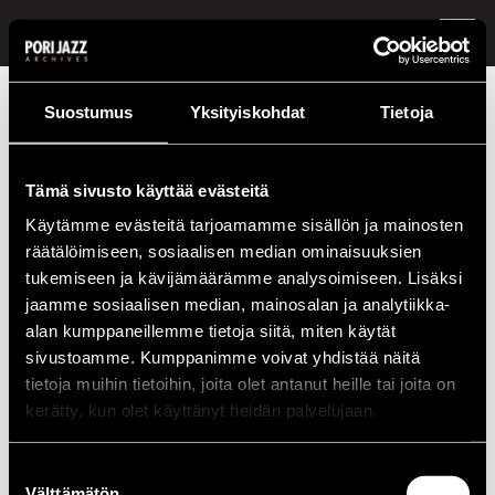
FI /
EN
Festivaalivuodet
2016
Paperi T
Suostumus
Yksityiskohdat
Tietoja
Paperi T
Tämä sivusto käyttää evästeitä
Kokoonpano
Käytämme evästeitä tarjoamamme sisällön ja mainosten
räätälöimiseen, sosiaalisen median ominaisuuksien
NIMI
INSTRUMENTTI
tukemiseen ja kävijämäärämme analysoimiseen. Lisäksi
Paperi T
jaamme sosiaalisen median, mainosalan ja analytiikka-
alan kumppaneillemme tietoja siitä, miten käytät
Esiintymiset vuonna 2016
sivustoamme. Kumppanimme voivat yhdistää näitä
tietoja muihin tietoihin, joita olet antanut heille tai joita on
PÄIVÄ
AIKA
PAIKKA
kerätty, kun olet käyttänyt heidän palvelujaan.
15.07.2016
13.00
Kirjurinluoto
River Stage
Suostumuksen
Välttämätön