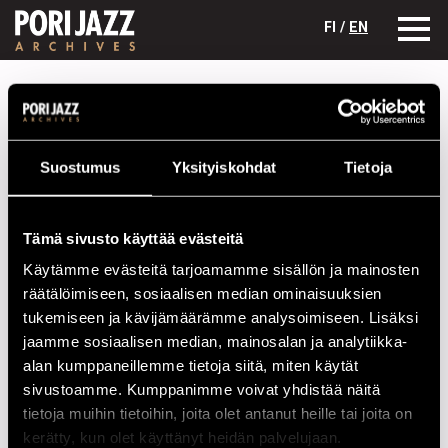
FI /
EN
Festivaalivuodet
2016
Jouni Hokkaen Quintet
Jouni Hokkaen Quintet
Suostumus
Yksityiskohdat
Tietoja
Kokoonpano
NIMI
INSTRUMENTTI
Tämä sivusto käyttää evästeitä
Jouni Hokkanen
Käytämme evästeitä tarjoamamme sisällön ja mainosten
räätälöimiseen, sosiaalisen median ominaisuuksien
Mikko Karjalainen
tukemiseen ja kävijämäärämme analysoimiseen. Lisäksi
Petri Puolitaival
jaamme sosiaalisen median, mainosalan ja analytiikka-
alan kumppaneillemme tietoja siitä, miten käytät
Rauli Viitala
sivustoamme. Kumppanimme voivat yhdistää näitä
Sami Lehto
tietoja muihin tietoihin, joita olet antanut heille tai joita on
kerätty, kun olet käyttänyt heidän palvelujaan.