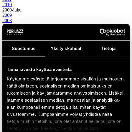
2010
2000-luku
2009
2008
2007
2006
2005
2004
2003
Suostumus
Yksityiskohdat
Tietoja
2002
2001
2000
1990-luku
Tämä sivusto käyttää evästeitä
1999
Käytämme evästeitä tarjoamamme sisällön ja mainosten
1998
1997
räätälöimiseen, sosiaalisen median ominaisuuksien
1996
tukemiseen ja kävijämäärämme analysoimiseen. Lisäksi
1995
jaamme sosiaalisen median, mainosalan ja analytiikka-
1994
1993
alan kumppaneillemme tietoja siitä, miten käytät
1992
sivustoamme. Kumppanimme voivat yhdistää näitä
1991
tietoja muihin tietoihin, joita olet antanut heille tai joita on
1990
1980-luku
kerätty, kun olet käyttänyt heidän palvelujaan.
1989