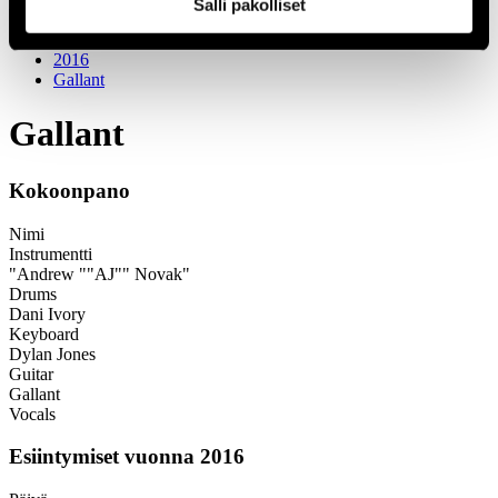
1966
Salli pakolliset
Festivaalivuodet
2016
Gallant
Gallant
Kokoonpano
Nimi
Instrumentti
"Andrew ""AJ"" Novak"
Drums
Dani Ivory
Keyboard
Dylan Jones
Guitar
Gallant
Vocals
Esiintymiset vuonna 2016