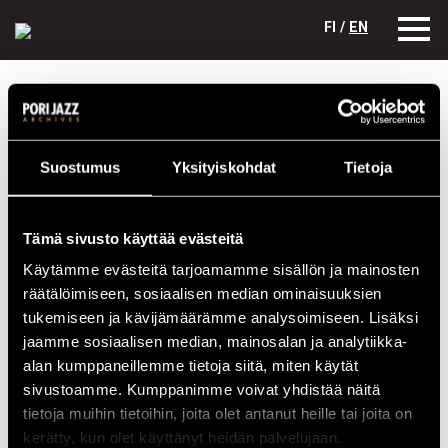
FI /
EN
Festivaalivuodet
2016
Beth Hart
Beth Hart
Suostumus
Yksityiskohdat
Tietoja
Kokoonpano
NIMI
INSTRUMENTTI
Tämä sivusto käyttää evästeitä
Beth Hart
Vocals
Käytämme evästeitä tarjoamamme sisällön ja mainosten
räätälöimiseen, sosiaalisen median ominaisuuksien
Bill Ransom
Drums
tukemiseen ja kävijämäärämme analysoimiseen. Lisäksi
Bob Marinelli
Bass
jaamme sosiaalisen median, mainosalan ja analytiikka-
alan kumppaneillemme tietoja siitä, miten käytät
John Nichols
Guitar
sivustoamme. Kumppanimme voivat yhdistää näitä
Steve Costello
Guitar
tietoja muihin tietoihin, joita olet antanut heille tai joita on
kerätty, kun olet käyttänyt heidän palvelujaan.