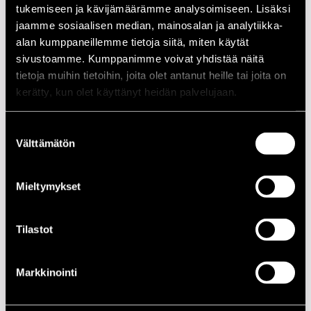
tukemiseen ja kävijämäärämme analysoimiseen. Lisäksi
00.00
Severi Pyysalo
jaamme sosiaalisen median, mainosalan ja analytiikka-
00.00
Open Jam Session
alan kumppaneillemme tietoja siitä, miten käytät
sivustoamme. Kumppanimme voivat yhdistää näitä
tietoja muihin tietoihin, joita olet antanut heille tai joita on
JAZZ STREET STAGE
kerätty, kun olet käyttänyt heidän palvelujaan.
00.00
Pori Big Band
00.00
Jaxsix
Suostumuksen
Välttämätön
00.00
Pori Jazz All Stars
valinta
00.00
DDT Jazz Band
00.00
Sammal
Mieltymykset
00.00
Pimeys
Tilastot
KLUBI-KLUBBEN GARDEN
Markkinointi
00.00
DDT Jazz Band