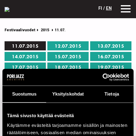
FI /
EN
Festivaalivuodet
2015
11.07.
11.07.2015
12.07.2015
13.07.2015
14.07.2015
15.07.2015
16.07.2015
17.07.2015
18.07.2015
19.07.2015
Pori Jazz 11.07.2015 ohjelma
Suostumus
Yksityiskohdat
Tietoja
Yksittäisen esiintyjän tiedot avautuvat nimeä klikkaamalla.
CAFÉ JAZZ
Tämä sivusto käyttää evästeitä
00.00
Mikael Myrskog Trio
Käytämme evästeitä tarjoamamme sisällön ja mainosten
räätälöimiseen, sosiaalisen median ominaisuuksien
00.00
Lightboxer