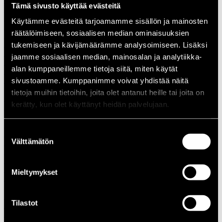
Tämä sivusto käyttää evästeitä
1988
1987
Käytämme evästeitä tarjoamamme sisällön ja mainosten
1986
räätälöimiseen, sosiaalisen median ominaisuuksien
1985
1984
tukemiseen ja kävijämäärämme analysoimiseen. Lisäksi
1983
jaamme sosiaalisen median, mainosalan ja analytiikka-
1982
alan kumppaneillemme tietoja siitä, miten käytät
1981
1980
sivustoamme. Kumppanimme voivat yhdistää näitä
1970-luku
tietoja muihin tietoihin, joita olet antanut heille tai joita on
1979
kerätty, kun olet käyttänyt heidän palvelujaan.
1978
1977
1976
Suostumuksen
1975
Välttämätön
1974
valinta
1973
1972
1971
Mieltymykset
1970
1960-luku
1969
Tilastot
1968
1967