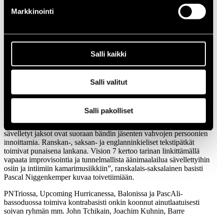
1966
Markkinointi
Festivaalivuodet
2013
Pascal Niggenkemper Vision 7
Salli kaikki
Pascal Niggenkemper Vision 7
Salli valitut
(FRA/GER/BEL)
“Unelmoin pitkään kokoavani bändin Ranskan ja Saksan eturivin
improvisoijista ja kirjoittavani musiikkia sille. Meitä yhdistää
Salli pakolliset
rakkaus hetkessä tapahtuvaan spontaaniuteen ja yllätyksiin, ja
intohimo löytää uusia kommunikoinnin muotoja. Musiikkimme
sävelletyt jaksot ovat suoraan bändin jäsenten vahvojen persoonien
innoittamia. Ranskan-, saksan- ja englanninkieliset tekstipätkät
toimivat punaisena lankana. Vision 7 kertoo tarinan linkittämällä
vapaata improvisointia ja tunnelmallista äänimaalailua sävellettyihin
osiin ja intiimiin kamarimusiikkiin”, ranskalais-saksalainen basisti
Pascal Niggenkemper kuvaa toivetiimiään.
PNTriossa, Upcoming Hurricanessa, Balonissa ja PascAli-
bassoduossa toimiva kontrabasisti onkin koonnut ainutlaatuisesti
soivan ryhmän mm. John Tchikain, Joachim Kuhnin, Barre