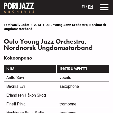
FI /
EN
Festivaalivuodet
2013
Oulu Young Jazz Orchestra, Nordnorsk
Ungdomsstorband
Oulu Young Jazz Orchestra,
Nordnorsk Ungdomsstorband
Kokoonpano
NIMI
INSTRUMENTTI
Aalto Suvi
vocals
Bakiris Evi
saxophone
Erlandsen Håkon Skog
Finell Pinja
trombone
Haukipuro Eeva-Sofia
trombone