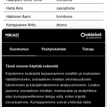
Hieta Aino
saxophone
Häkkinen Aarni
trombone
Kemppainen Arttu
drums
Kemppainen Deniz
trombone
Kiviniemi Venla
saxophone
Suostumus
Yksityiskohdat
Tietoja
Kontturi Niko
vocals
Lapinlampi Juho
guitar
Tämä sivusto käyttää evästeitä
Leikas Ellinoora
vocals
Käytämme evästeitä tarjoamamme sisällön ja mainosten
Marjakangas Lauri
guitar
räätälöimiseen, sosiaalisen median ominaisuuksien
Maunuvaara Tapio
leader
tukemiseen ja kävijämäärämme analysoimiseen. Lisäksi
jaamme sosiaalisen median, mainosalan ja analytiikka-
Naamanka Joonas
saxophone
alan kumppaneillemme tietoja siitä, miten käytät
Peltola Elisa
saxophone
sivustoamme. Kumppanimme voivat yhdistää näitä