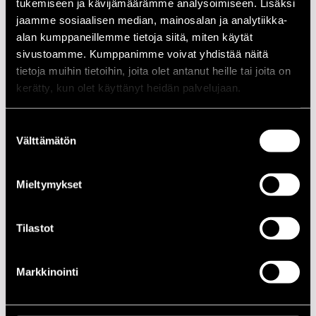
tukemiseen ja kävijämäärämme analysoimiseen. Lisäksi
hymnimäistä kauneutta.
jaamme sosiaalisen median, mainosalan ja analytiikka-
alan kumppaneillemme tietoja siitä, miten käytät
Kokoonpano
sivustoamme. Kumppanimme voivat yhdistää näitä
tietoja muihin tietoihin, joita olet antanut heille tai joita on
NIMI
INSTRUMENTTI
kerätty, kun olet käyttänyt heidän palvelujaan.
Aaltonen Juhani
ten.sax
Iivanainen Mikko
guitar
Suostumuksen
Välttämätön
valinta
Suonsaari Klaus
drums
Mieltymykset
Esiintymiset vuonna 2013
PÄIVÄ
AIKA
PAIKKA
Tilastot
18.07.2013
20.00
uLTRA mUSIC
nIGHTS @
Markkinointi
tHEATRE