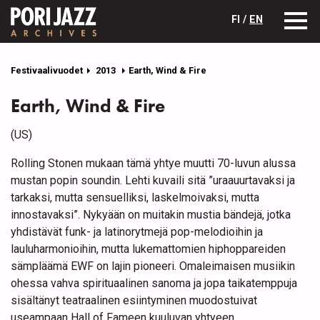
FI /
EN
Festivaalivuodet
2013
Earth, Wind & Fire
Earth, Wind & Fire
(US)
Rolling Stonen mukaan tämä yhtye muutti 70-luvun alussa
mustan popin soundin. Lehti kuvaili sitä ”uraauurtavaksi ja
tarkaksi, mutta sensuelliksi, laskelmoivaksi, mutta
innostavaksi”. Nykyään on muitakin mustia bändejä, jotka
yhdistävät funk- ja latinorytmejä pop-melodioihin ja
lauluharmonioihin, mutta lukemattomien hiphoppareiden
sämpläämä EWF on lajin pioneeri. Omaleimaisen musiikin
ohessa vahva spirituaalinen sanoma ja jopa taikatemppuja
sisältänyt teatraalinen esiintyminen muodostuivat
useampaan Hall of Fameen kuuluvan yhtyeen