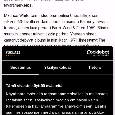
tavaramerkeiksi.
Maurice White toimi studiorumpalina Chessillä ja sen
jälkeen 60-luvulla erittäin suositun pianisti Ramsey Lewisin
triossa, ennen kuin perusti Earth, Wind & Firen 1969. Bändin
muutkin jäsenet tulivat jazzin parista. Yhtyeen nimeä
kantanut debyyttialbumi ja niin ikään 1971 ilmestynyt The
Need of Love saivat hienot arvostelut. Bändin faneiksi
tunnustautuivat Miles Davis, Quincy Jones ja Dionne
Warwick, nyttemmin Barack Obamakin.
Suostumus
Yksityiskohdat
Tietoja
Kaksi hittiä poikinut Head to the Sky (-73) muodostui EWF:n
varsinaiseksi läpilyönniksi. Sen jälkeen suosio kasvoi
massiiviseksi, kun seitsemän peräkkäistä albumia nousi
Tämä sivusto käyttää evästeitä
top teniin. Shining Star (-75), After the Love Has Gone (-79)
ja Let’s Groove (-81) olivat bändin isoimmat, vaan eivät
Käytämme evästeitä tarjoamamme sisällön ja mainosten
ainoat hitit. White jättäytyi EWF:n live-kokoonpanosta pois
räätälöimiseen, sosiaalisen median ominaisuuksien
1994, mutta jatkaa yhä sen taustavoimana tuottaen ja
tukemiseen ja kävijämäärämme analysoimiseen. Lisäksi
säveltäen. Nykyään yhtyettä johtavat jo sen klassiseen
jaamme sosiaalisen median, mainosalan ja analytiikka-