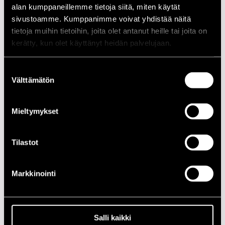
kokoonpanoon kuuluneet laulaja Philip Bailey ja Mauricen
alan kumppaneillemme tietoja siitä, miten käytät
basistiveli Verdine White.
sivustoamme. Kumppanimme voivat yhdistää näitä
tietoja muihin tietoihin, joita olet antanut heille tai joita on
Kokoonpano
kerätty, kun olet käyttänyt heidän palvelujaan.
NIMI
INSTRUMENTTI
Suostumuksen
Bailey Jr. Philip D.
background vocals,
Välttämätön
valinta
percussion
Bailey Philip
lead vocals, percussion,
Mieltymykset
kalimba
Bais Gary
saxophones
Tilastot
Burns Robert
trumpet
Johnson Ralph
vocals, percussion
Markkinointi
McKinley Myron
musical director,
keyboards
Moore Gregory
guitar, vocals
Salli kaikki