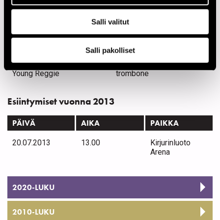
O'Connor Morris
guitar, vocals
Salli valitut
Paris John
drums, vocals
White Verdine
bass
Salli pakolliset
Whitworth David
percussion, vocals
Young Reggie
trombone
Esiintymiset vuonna 2013
PÄIVÄ
AIKA
PAIKKA
20.07.2013
13.00
Kirjurinluoto
Arena
2020-LUKU
2010-LUKU