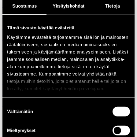
1988
Suostumus
Yksityiskohdat
Tietoja
1987
1986
1985
1984
Tämä sivusto käyttää evästeitä
1983
Käytämme evästeitä tarjoamamme sisällön ja mainosten
1982
1981
räätälöimiseen, sosiaalisen median ominaisuuksien
1980
tukemiseen ja kävijämäärämme analysoimiseen. Lisäksi
1970-luku
jaamme sosiaalisen median, mainosalan ja analytiikka-
1979
1978
alan kumppaneillemme tietoja siitä, miten käytät
1977
sivustoamme. Kumppanimme voivat yhdistää näitä
1976
tietoja muihin tietoihin, joita olet antanut heille tai joita on
1975
1974
kerätty, kun olet käyttänyt heidän palvelujaan.
1973
1972
1971
Suostumuksen
1970
Välttämätön
valinta
1960-luku
1969
1968
Mieltymykset
1967