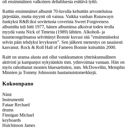
oli ensimmäinen valkoinen deltabluesia esittävä tyttö.
Raittin ensimmäiset albumit 70-luvulla kehuttiin arvosteluissa
järjestään, mutta myynti oli vaisua. Vaikka vanhan Runawayn
funkyksi R&B:iksi sovitetusta coverista Sweet Forgiveness
albumilta tuli hitti 1977, hänen albuminsa alkoivat toden teolla
myydä vasta Nick of Timesta (1989) lähtien. Alkoholi- ja
huumeongelmansa selvittänyt Bonnie kuvasi sitä ”ensimmäiseksi
selvin päin tehdyksi levykseen”. Sen jälkeen menestys on tasaisesti
kasvanut. Rock & Roll Hall of Fameen Bonnie kutsuttiin 2000.
Raitt on uransa alusta asti ollut vankkumaton yhteiskunnallinen
aktivisti ja kampanjoi nykyäänkin mm. ydinvoimaa vastaan. Hän on
myös rahoittanut monien bluesartistien, mm. McDowellin, Memphis
Minnien ja Tommy Johnsonin hautamuistomerkkejä.
Kokoonpano
Nimi
Instrumentti
Fataar Rechard
drums
Finnigan Michael
keyboards
Hutchinson James