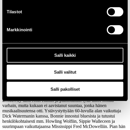
1966
Festivaalivuodet
Tilastot
2013
Bonnie Raitt
Markkinointi
Bonnie Raitt
(US)
Salli kaikki
Viimevuotinen Slipstream -levy on Bonnie Raittin 16. pitkäsoitto ja
voitti hänelle parhaan Americana-albumin Grammyn. Kriitikkojen
rakastamalla akustisella deltabluesilla aloittanut ja siitä suuren
Salli valitut
yleisön arvostamaan kalifornialaiseen singer/songwriter-tyyliin
siirtynyt sielukas laulaja ja slide-kitaristi palaa uudella levyllä
muutaman vuoden levytystauon jälkeen juurevampiin maisemiin,
Salli pakolliset
mm. kahdella vähän harvinaisemmalla Bob Dylanin kappaleella.
Broadway-tähti John Raittin ja pianistiäidin tytär alkoi soittaa
varhain, mutta kukaan ei aavistanut suuntaa, jonka hänen
musikaalisuutensa otti. Ystävystyttyään 60-luvulla alan vaikuttaja
Dick Watermanin kanssa, Bonnie innostui bluesista ja tutustui
henkilökohtaisesti mm. Howling Wolfiin, Sippie Walleceen ja
suurimpaan vaikuttajaansa Mississippi Fred McDowelliin. Pian hän