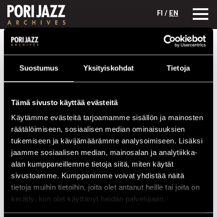
FI /
EN
Festivaalivuodet
2012
Jam Session: Nina Mya "Soul Time"
Suostumus
Yksityiskohdat
Tietoja
Jam Session: Nina Mya "Soul Time"
Kokoonpano
Tämä sivusto käyttää evästeitä
NIMI
INSTRUMENTTI
Käytämme evästeitä tarjoamamme sisällön ja mainosten
Fredriksson Jussi
keyboards
räätälöimiseen, sosiaalisen median ominaisuuksien
tukemiseen ja kävijämäärämme analysoimiseen. Lisäksi
Höynälä Nina
vocals
jaamme sosiaalisen median, mainosalan ja analytiikka-
Pynssi Ville
drums
alan kumppaneillemme tietoja siitä, miten käytät
sivustoamme. Kumppanimme voivat yhdistää näitä
Tikkanen Eero
bass
tietoja muihin tietoihin, joita olet antanut heille tai joita on
kerätty, kun olet käyttänyt heidän palvelujaan.
Esiintymiset vuonna 2012