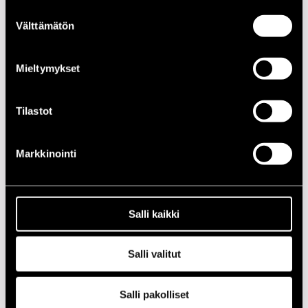
Suostumuksen
PÄIVÄ
AIKA
PAIKKA
Välttämätön
valinta
18.07.2012
20.00
Cafe Jazz
Mieltymykset
2020-LUKU
Tilastot
2010-LUKU
Markkinointi
2000-LUKU
1990-LUKU
Salli kaikki
1980-LUKU
Salli valitut
1970-LUKU
Salli pakolliset
1960-LUKU