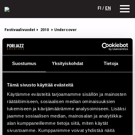
FI /
EN
Festivaalivuodet
2010
Undercover
Undercover
Kokoonpano
Suostumus
Yksityiskohdat
Tietoja
NIMI
INSTRUMENTTI
Laakso Mikko
guitar
Tämä sivusto käyttää evästeitä
Niemelä Teemu
bass
Käytämme evästeitä tarjoamamme sisällön ja mainosten
Noppari Tuomo
guitar
räätälöimiseen, sosiaalisen median ominaisuuksien
tukemiseen ja kävijämäärämme analysoimiseen. Lisäksi
Perkiö Miika
drums
jaamme sosiaalisen median, mainosalan ja analytiikka-
Salonen Tapani
trumpet
alan kumppaneillemme tietoja siitä, miten käytät
sivustoamme. Kumppanimme voivat yhdistää näitä
Tarkiainen Tanja
vocals