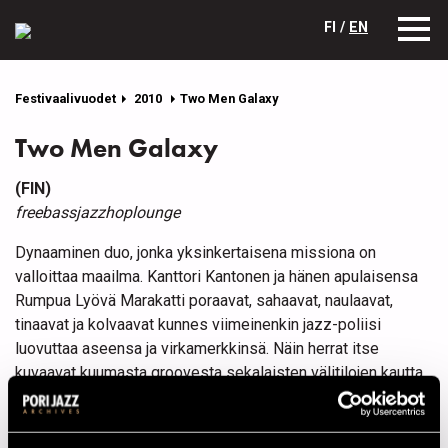
FI /
EN
Festivaalivuodet
2010
Two Men Galaxy
Two Men Galaxy
(FIN)
freebassjazzhoplounge
Dynaaminen duo, jonka yksinkertaisena missiona on
valloittaa maailma. Kanttori Kantonen ja hänen apulaisensa
Rumpua Lyövä Marakatti poraavat, sahaavat, naulaavat,
tinaavat ja kolvaavat kunnes viimeinenkin jazz-poliisi
luovuttaa aseensa ja virkamerkkinsä. Näin herrat itse
kuvaavat kuumasta groovesta sekalaisten välitilojen kautta
ehtaan freehen navigoivaa musiikkiaan, jossa melodiat
vääntyvät ja tempot elävät oppikirjojen ulkopuolista elämää.