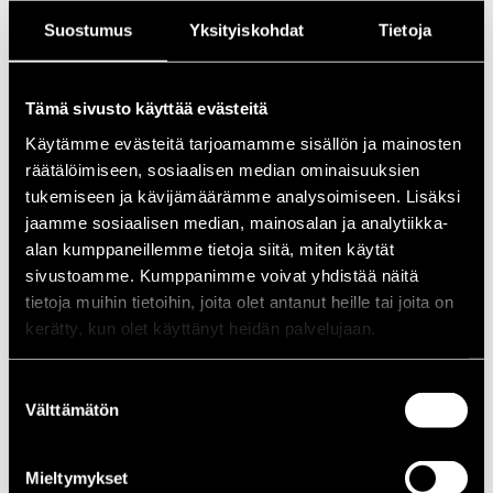
Suostumus
Yksityiskohdat
Tietoja
Esimerkiksi Kenny Wheelerin, Bob Brookmeyerin ja
Meredith Monkin kanssa työskennellyt Hollenbeck perusti
yhtyeen 2000-luvun alussa sen jälkeen kun hänen mainio
Tämä sivusto käyttää evästeitä
Refuseniks-trionsa hajosi. Hän nimesi sen erään nuoren
Käytämme evästeitä tarjoamamme sisällön ja mainosten
naisen mukaan, joka oli vuolaassa monologissa luvannut
räätälöimiseen, sosiaalisen median ominaisuuksien
seurata Refuseniksia kaikkialle eikä sitten enää koskaan
tukemiseen ja kävijämäärämme analysoimiseen. Lisäksi
näyttäytynyt.
jaamme sosiaalisen median, mainosalan ja analytiikka-
Neljä kehuttua albumia tehneen yhtyeen leikkisästä
alan kumppaneillemme tietoja siitä, miten käytät
älylliseen ja haikeaan yltävä sointi saa erikoisen
sivustoamme. Kumppanimme voivat yhdistää näitä
ominaisvärinsä siitä, että sen kolmea solistista soitinta –
tietoja muihin tietoihin, joita olet antanut heille tai joita on
vibrafonia, haitaria ja klarinettia – kuullaan harvoin, jos
kerätty, kun olet käyttänyt heidän palvelujaan.
koskaan, rinnakkain.
Suostumuksen
Kokoonpano
Välttämätön
valinta
NIMI
INSTRUMENTTI
Mieltymykset
Dunn Trevor
bass