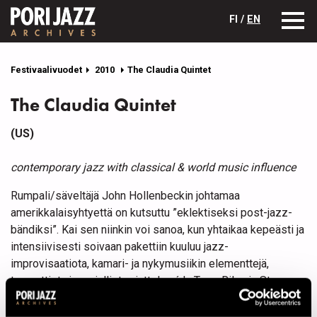
FI /
EN
Festivaalivuodet
2010
The Claudia Quintet
The Claudia Quintet
(US)
contemporary jazz with classical & world music influence
Rumpali/säveltäjä John Hollenbeckin johtamaa
amerikkalaisyhtyettä on kutsuttu ”eklektiseksi post-jazz-
bändiksi”. Kai sen niinkin voi sanoa, kun yhtaikaa kepeästi ja
intensiivisesti soivaan pakettiin kuuluu jazz-
improvisaatiota, kamari- ja nykymusiikin elementtejä,
temaattista ja sarjallista ajattelua á la Terry Riley ja Steve
Reich, maailmanmusiikillisia vaikutteita ja kaiken alla
kuplivaa lämmintä huumoria.