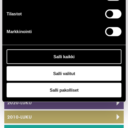
Hollenbeck John
drums
Tilastot
Moran Matt
vibes
Reichman Ted
acc.
Markkinointi
Speed Chris
sax.cl
Esiintymiset vuonna 2010
Salli kaikki
PÄIVÄ
AIKA
PAIKKA
Salli valitut
23.07.2010
21.00
Ultra Music
Nights
Salli pakolliset
2020-LUKU
2010-LUKU