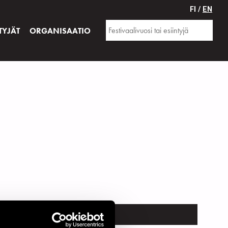
FI /
EN
TYJÄT
ORGANISAATIO
TRUMENTTI