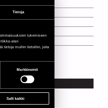
s, vocals
Tietoja
ar, vocals
ar, vocals
ar, vocals
 ominaisuuksien tukemiseen
ms
tiikka-alan
ietoja muihin tietoihin, joita
boards, vocals
Markkinointi
PAIKKA
Apollo Stage
Salli kaikki