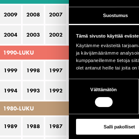
Sc
2009
2008
2007
2006
2005
Suostumus
Si
U
2004
2003
2002
2001
2000
Tämä sivusto käyttää eväste
Va
Käytämme evästeitä tarjoama
1990-LUKU
V
ja kävijämäärämme analysoim
kumppaneillemme tietoja siitä
Wi
olet antanut heille tai joita o
1999
1998
1997
1996
1995
Suostumuksen
Es
Välttämätön
valinta
1994
1993
1992
1991
1990
P
1980-LUKU
17
1989
1988
1987
1986
1985
Salli pakolliset