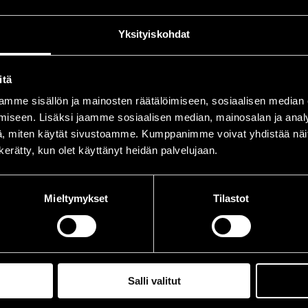
hleifer Time
bas
Yksityiskohdat
rolinna Sami
guit
utinen Eppu
guit
itä
lovirta Euge
guit
mme sisällön ja mainosten räätälöimiseen, sosiaalisen median
uorensyrjä Axu
dru
iseen. Lisäksi jaamme sosiaalisen median, mainosalan ja analy
, miten käytät sivustoamme. Kumppanimme voivat yhdistää näitä t
lund Jani
key
n kerätty, kun olet käyttänyt heidän palvelujaan.
iintymiset vuonna 2010
Mieltymykset
Tilastot
ÄIVÄ
AIKA
.07.2010
22.00
Salli valitut