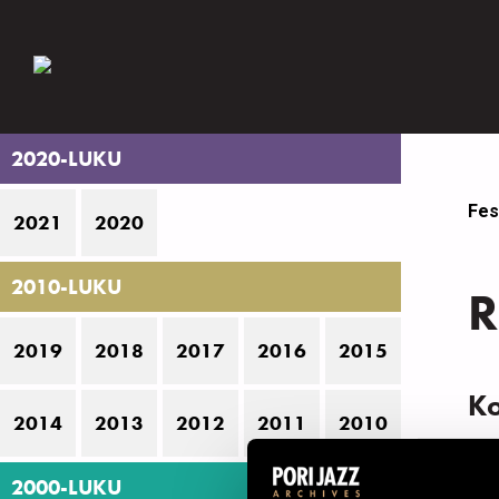
2020-LUKU
Fes
2021
2020
2010-LUKU
R
2019
2018
2017
2016
2015
K
2014
2013
2012
2011
2010
N
2000-LUKU