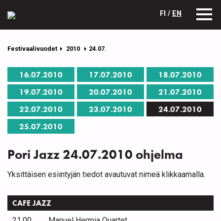
FI /
EN
Festivaalivuodet
2010
24.07.
16.07.2010
17.07.2010
18.07.2010
19.07.2010
20.07.2010
21.07.2010
22.07.2010
23.07.2010
24.07.2010
25.07.2010
Pori Jazz 24.07.2010 ohjelma
Yksittäisen esiintyjän tiedot avautuvat nimeä klikkaamalla.
CAFE JAZZ
21.00
Manuel Hermia Quartet