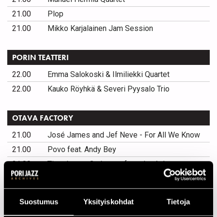
21.00
Plop
21.00
Mikko Karjalainen Jam Session
PORIN TEATTERI
22.00
Emma Salokoski & Ilmiliekki Quartet
22.00
Kauko Röyhkä & Severi Pyysalo Trio
OTAVA FACTORY
21.00
José James and Jef Neve - For All We Know
21.00
Povo feat. Andy Bey
21.00
Timo Lassy Orchestra feat. José James
21.00
DJ Antti Eerikäinen
Suostumus
Yksityiskohdat
Tietoja
LP45!