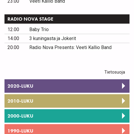
23.00
Veeti Kallio Band
RADIO NOVA STAGE
12.00
Baby Trio
14.00
3 kuningasta ja Jokerit
20.00
Radio Nova Presents: Veeti Kallio Band
Tietosuoja
2020-LUKU
2010-LUKU
2000-LUKU
1990-LUKU