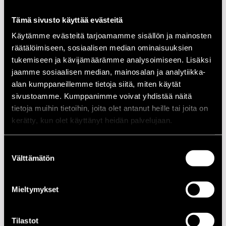
21.00
Mayer Hawthorne
Tämä sivusto käyttää evästeitä
21.00
The Roots
Käytämme evästeitä tarjoamamme sisällön ja mainosten
21.00
DJ Anonymous & DJ 3rrrd Cowboy
räätälöimiseen, sosiaalisen median ominaisuuksien
tukemiseen ja kävijämäärämme analysoimiseen. Lisäksi
KLUBI-KLUBBEN GARDEN
jaamme sosiaalisen median, mainosalan ja analytiikka-
alan kumppaneillemme tietoja siitä, miten käytät
21.00
Uptown feat. Susanna Mesiä
sivustoamme. Kumppanimme voivat yhdistää näitä
21.00
Antti Sarpila Swing Band feat. Johanna
tietoja muihin tietoihin, joita olet antanut heille tai joita on
Iivanainen
kerätty, kun olet käyttänyt heidän palvelujaan.
KLUBI-KLUBBEN
Suostumuksen
Välttämätön
21.00
Riitta Paakki Kolme
valinta
21.00
Ted Curson All Stars
Mieltymykset
KIRJURINLUOTO ARENA
Tilastot
14.00
Jätkäjätkät