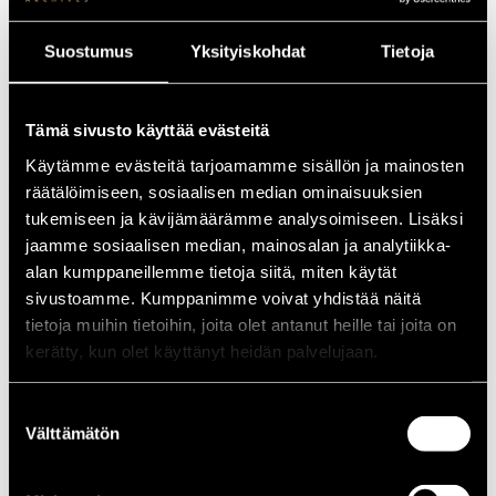
1988
1987
Suostumus
Yksityiskohdat
Tietoja
1986
1985
1984
1983
Tämä sivusto käyttää evästeitä
1982
1981
Käytämme evästeitä tarjoamamme sisällön ja mainosten
1980
räätälöimiseen, sosiaalisen median ominaisuuksien
1970-luku
tukemiseen ja kävijämäärämme analysoimiseen. Lisäksi
1979
1978
jaamme sosiaalisen median, mainosalan ja analytiikka-
1977
alan kumppaneillemme tietoja siitä, miten käytät
1976
sivustoamme. Kumppanimme voivat yhdistää näitä
1975
1974
tietoja muihin tietoihin, joita olet antanut heille tai joita on
1973
kerätty, kun olet käyttänyt heidän palvelujaan.
1972
1971
1970
Suostumuksen
1960-luku
Välttämätön
valinta
1969
1968
1967