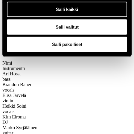
1966
Salli kaikki
Festivaalivuodet
2007
Signmark
Salli valitut
Signmark
Salli pakolliset
Kokoonpano
Nimi
Instrumentti
Ari Hossi
bass
Brandon Bauer
vocals
Elisa Järvelä
violin
Heikki Soini
vocals
Kim Eiroma
DJ
Marko Syrjäläinen
guitar