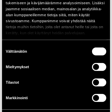
tukemiseen ja kävijämäärämme analysoimiseen. Lisäksi
1988
jaamme sosiaalisen median, mainosalan ja analytiikka-
1987
1986
alan kumppaneillemme tietoja siitä, miten käytät
1985
sivustoamme. Kumppanimme voivat yhdistää näitä
1984
tietoja muihin tietoihin, joita olet antanut heille tai joita on
1983
1982
kerätty, kun olet käyttänyt heidän palvelujaan.
1981
1980
1970-luku
Suostumuksen
1979
Välttämätön
valinta
1978
1977
1976
Mieltymykset
1975
1974
1973
1972
Tilastot
1971
1970
1960-luku
Markkinointi
1969
1968
1967