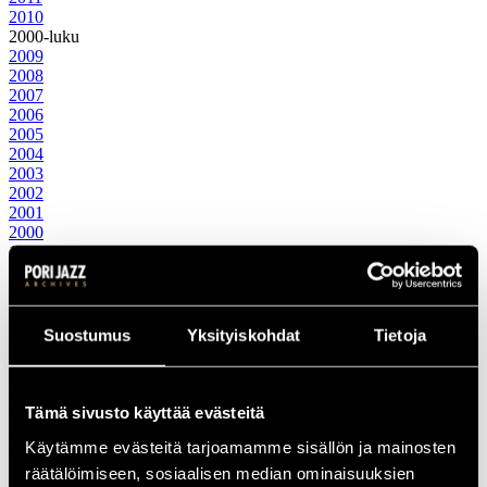
2010
2000-luku
2009
2008
2007
2006
2005
2004
2003
2002
2001
2000
1990-luku
1999
1998
1997
1996
Suostumus
Yksityiskohdat
Tietoja
1995
1994
1993
1992
Tämä sivusto käyttää evästeitä
1991
Käytämme evästeitä tarjoamamme sisällön ja mainosten
1990
1980-luku
räätälöimiseen, sosiaalisen median ominaisuuksien
1989