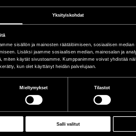
.07.2005
19.30
Yksityiskohdat
itä
mme sisällön ja mainosten räätälöimiseen, sosiaalisen median
iseen. Lisäksi jaamme sosiaalisen median, mainosalan ja analy
, miten käytät sivustoamme. Kumppanimme voivat yhdistää näitä t
n kerätty, kun olet käyttänyt heidän palvelujaan.
Mieltymykset
Tilastot
Salli valitut