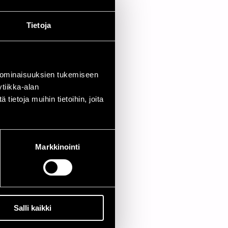
Jazz Center
Tietoja
 ominaisuuksien tukemiseen
tiikka-alan
ietoja muihin tietoihin, joita
Markkinointi
Salli kaikki