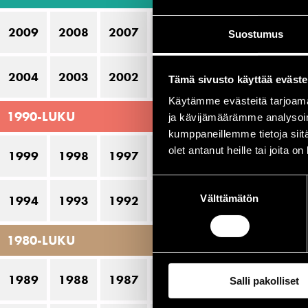
20
2009
2008
2007
2006
2005
Suostumus
2004
2003
2002
2001
2000
Tämä sivusto käyttää eväste
Käytämme evästeitä tarjoama
1990-LUKU
ja kävijämäärämme analysoim
kumppaneillemme tietoja siitä
olet antanut heille tai joita o
1999
1998
1997
1996
1995
Suostumuksen
Välttämätön
valinta
1994
1993
1992
1991
1990
1980-LUKU
1989
1988
1987
1986
1985
Salli pakolliset