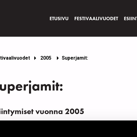
ETUSIVU
FESTIVAALIVUODET
ESIIN
tivaalivuodet
2005
Superjamit:
uperjamit:
iintymiset vuonna 2005
ÄIVÄ
AIKA