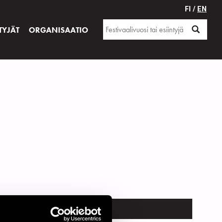
FI /
EN
TYJÄT
ORGANISAATIO
PAIKKA