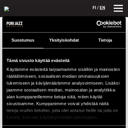
FI /
EN
Festivaalivuodet
2005
Santi Debriano Quartet
Suostumus
Yksityiskohdat
Tietoja
Santi Debriano Quartet
Kokoonpano
Tämä sivusto käyttää evästeitä
NIMI
INSTRUMENTTI
Käytämme evästeitä tarjoamamme sisällön ja mainosten
David Hopkins
clarinet
räätälöimiseen, sosiaalisen median ominaisuuksien
tukemiseen ja kävijämäärämme analysoimiseen. Lisäksi
John Colianni
piano
jaamme sosiaalisen median, mainosalan ja analytiikka-
Santi Debriano
bass
alan kumppaneillemme tietoja siitä, miten käytät
sivustoamme. Kumppanimme voivat yhdistää näitä
Wade Barnes
drums
tietoja muihin tietoihin, joita olet antanut heille tai joita on
kerätty, kun olet käyttänyt heidän palvelujaan.
Esiintymiset vuonna 2005