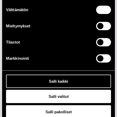
Suostumuksen
PÄIVÄ
AIKA
PAIKKA
Välttämätön
valinta
21.07.2005
21.00
Getz Garden
Mieltymykset
2020-LUKU
Tilastot
2010-LUKU
Markkinointi
2000-LUKU
1990-LUKU
Salli kaikki
1980-LUKU
Salli valitut
1970-LUKU
Salli pakolliset
1960-LUKU