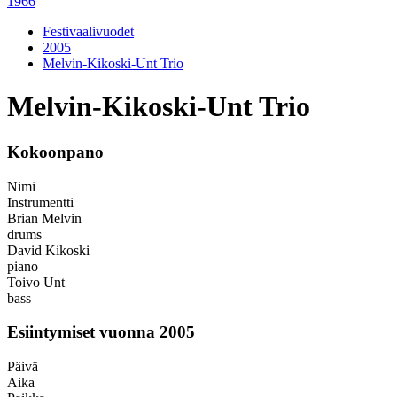
1966
Festivaalivuodet
2005
Melvin-Kikoski-Unt Trio
Melvin-Kikoski-Unt Trio
Kokoonpano
Nimi
Instrumentti
Brian Melvin
drums
David Kikoski
piano
Toivo Unt
bass
Esiintymiset vuonna 2005
Päivä
Aika