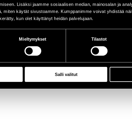
iseen. Lisäksi jaamme sosiaalisen median, mainosalan ja analy
, miten käytät sivustoamme. Kumppanimme voivat yhdistää näitä t
n kerätty, kun olet käyttänyt heidän palvelujaan.
Mieltymykset
Tilastot
Salli valitut