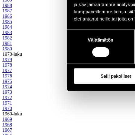
ja kävijämäärämme analysoim
1988
1987
kumppaneillemme tietoja siitä
1986
olet antanut heille tai joita o
1985
1984
1983
Suostumuksen
1982
Välttämätön
valinta
1981
1980
1970-luku
1979
1978
1977
1976
Salli pakolliset
1975
1974
1973
1972
1971
1970
1960-luku
1969
1968
1967