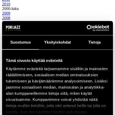
2010
2000-luku
2009
2008
2007
2006
2005
2004
2003
Suostumus
Yksityiskohdat
Tietoja
2002
2001
2000
1990-luku
Tämä sivusto käyttää evästeitä
1999
Käytämme evästeitä tarjoamamme sisällön ja mainosten
1998
1997
räätälöimiseen, sosiaalisen median ominaisuuksien
1996
tukemiseen ja kävijämäärämme analysoimiseen. Lisäksi
1995
jaamme sosiaalisen median, mainosalan ja analytiikka-
1994
1993
alan kumppaneillemme tietoja siitä, miten käytät
1992
sivustoamme. Kumppanimme voivat yhdistää näitä
1991
tietoja muihin tietoihin, joita olet antanut heille tai joita on
1990
1980-luku
kerätty, kun olet käyttänyt heidän palvelujaan.
1989