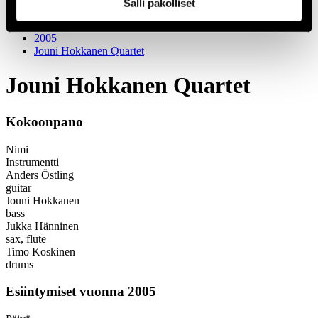
1966
Salli pakolliset
Festivaalivuodet
2005
Jouni Hokkanen Quartet
Jouni Hokkanen Quartet
Kokoonpano
Nimi
Instrumentti
Anders Östling
guitar
Jouni Hokkanen
bass
Jukka Hänninen
sax, flute
Timo Koskinen
drums
Esiintymiset vuonna 2005