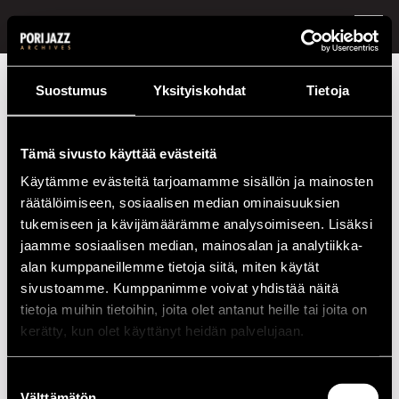
FI /
EN
Festivaalivuodet
2005
Clube Brasil!!
Suostumus
Yksityiskohdat
Tietoja
Clube Brasil!!
Tämä sivusto käyttää evästeitä
Esiintymiset vuonna 2005
Käytämme evästeitä tarjoamamme sisällön ja mainosten
räätälöimiseen, sosiaalisen median ominaisuuksien
PÄIVÄ
AIKA
PAIKKA
tukemiseen ja kävijämäärämme analysoimiseen. Lisäksi
21.07.2005
20.00
Riverside Club
jaamme sosiaalisen median, mainosalan ja analytiikka-
alan kumppaneillemme tietoja siitä, miten käytät
22.07.2005
20.00
Riverside Club
sivustoamme. Kumppanimme voivat yhdistää näitä
tietoja muihin tietoihin, joita olet antanut heille tai joita on
23.07.2005
20.00
Riverside Club
kerätty, kun olet käyttänyt heidän palvelujaan.
2020-LUKU
Suostumuksen
Välttämätön