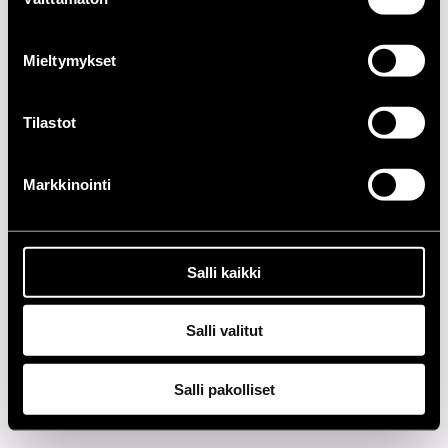
valinta
2010-LUKU
Mieltymykset
2000-LUKU
Tilastot
1990-LUKU
1980-LUKU
Markkinointi
1970-LUKU
Salli kaikki
1960-LUKU
Salli valitut
Tietosuoja
Salli pakolliset