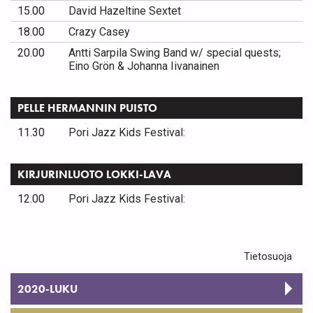
15.00
David Hazeltine Sextet
18.00
Crazy Casey
20.00
Antti Sarpila Swing Band w/ special quests;
Eino Grön & Johanna Iivanainen
PELLE HERMANNIN PUISTO
11.30
Pori Jazz Kids Festival:
KIRJURINLUOTO LOKKI-LAVA
12.00
Pori Jazz Kids Festival:
Tietosuoja
2020-LUKU