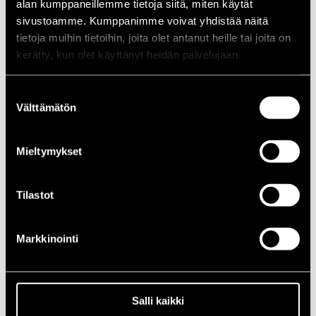
alan kumppaneillemme tietoja siitä, miten käytät
21.00
- Norvegian Soundscapes -
sivustoamme. Kumppanimme voivat yhdistää näitä
21.00
Merriwinkle
tietoja muihin tietoihin, joita olet antanut heille tai joita on
kerätty, kun olet käyttänyt heidän palvelujaan.
21.00
Supersilent
21.00
Close Erase
Suostumuksen
Välttämätön
valinta
VOODOOCITY
21.00
DJ SKÖNDAG
Mieltymykset
21.00
Chill Out Sound System
Tilastot
LP 40!
20.00
Nat Newborn Big Time
Markkinointi
20.00
Lenni-Kalle Taipale & Hip 2B Horns feat. Sami
Pitkämö
Salli kaikki
SATAKUNNAN MUSEO