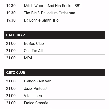
19.30
Mitch Woods And His Rocket 88´s
19.30
The Big 3 Palladium Orchestra
19.30
Dr. Lonnie Smith Trio
CAFE JAZZ
21.00
BeBop Club:
21.00
One For All
21.00
MP4
GETZ CLUB
21.00
Django Festival:
21.00
Jazz Partout!
21.00
Vitali Imereli
21.00
Enrico Granafei