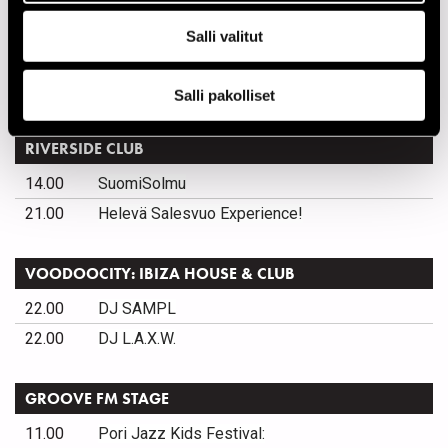
14.30
Ultra Music: Norvegian Soundscapes
Salli valitut
14.30
Arve Henriksen Solo
14.30
Duo Seglem & Høgemo
Salli pakolliset
RIVERSIDE CLUB
14.00
SuomiSolmu
21.00
Helevä Salesvuo Experience!
VOODOOCITY: IBIZA HOUSE & CLUB
22.00
DJ SAMPL
22.00
DJ L.A.X.W.
GROOVE FM STAGE
11.00
Pori Jazz Kids Festival: