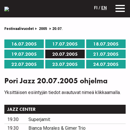
FI /
EN
Festivaalivuodet
2005
20.07.
16.07.2005
17.07.2005
18.07.2005
19.07.2005
20.07.2005
21.07.2005
22.07.2005
23.07.2005
24.07.2005
Pori Jazz 20.07.2005 ohjelma
Yksittäisen esiintyjän tiedot avautuvat nimeä klikkaamalla.
JAZZ CENTER
19.30
Superjamit:
19.30
Bianca Morales & Gimer Trio