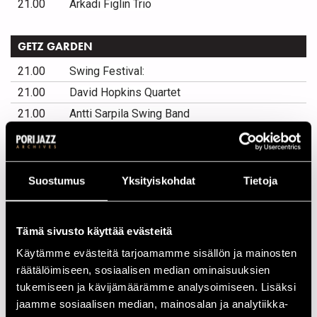
21.00
Arkadi Figlin Trio
GETZ GARDEN
21.00
Swing Festival:
21.00
David Hopkins Quartet
21.00
Antti Sarpila Swing Band
21.00
Gunhild Carling
PROMENADISALI
Suostumus
Yksityiskohdat
Tietoja
18.00
Koiton Laulu
18.00
Kenny Garrett Quartet
Tämä sivusto käyttää evästeitä
Käytämme evästeitä tarjoamamme sisällön ja mainosten
TEATTERI / ULTRA MUSIC
räätälöimiseen, sosiaalisen median ominaisuuksien
tukemiseen ja kävijämäärämme analysoimiseen. Lisäksi
13.00
- Norvegian Soundscapes -
jaamme sosiaalisen median, mainosalan ja analytiikka-
13.00
Karl Seglem Band