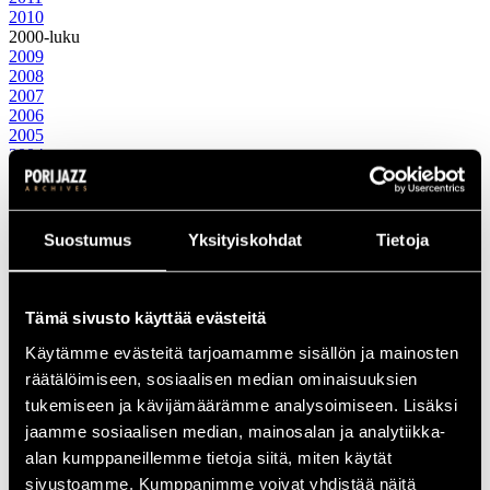
2010
2000-luku
2009
2008
2007
2006
2005
2004
2003
2002
2001
2000
Suostumus
Yksityiskohdat
Tietoja
1990-luku
1999
1998
1997
Tämä sivusto käyttää evästeitä
1996
1995
Käytämme evästeitä tarjoamamme sisällön ja mainosten
1994
räätälöimiseen, sosiaalisen median ominaisuuksien
1993
tukemiseen ja kävijämäärämme analysoimiseen. Lisäksi
1992
1991
jaamme sosiaalisen median, mainosalan ja analytiikka-
1990
alan kumppaneillemme tietoja siitä, miten käytät
1980-luku
sivustoamme. Kumppanimme voivat yhdistää näitä
1989