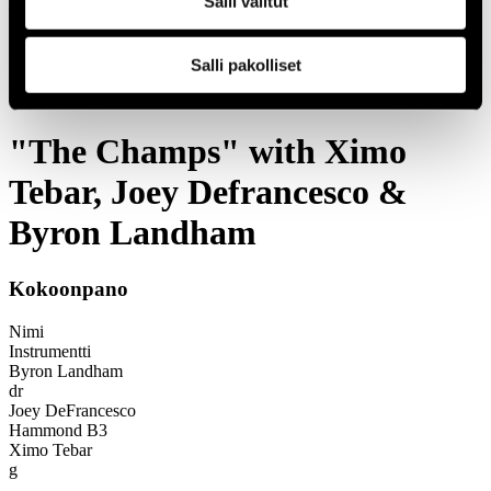
Salli valitut
1966
Festivaalivuodet
2004
Salli pakolliset
"The Champs" with Ximo Tebar, Joey Defrancesco & Byron
Landham
"The Champs" with Ximo
Tebar, Joey Defrancesco &
Byron Landham
Kokoonpano
Nimi
Instrumentti
Byron Landham
dr
Joey DeFrancesco
Hammond B3
Ximo Tebar
g