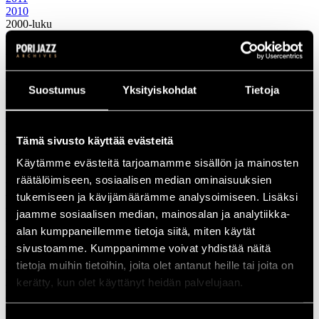
2010
2000-luku
2009
2008
2007
2006
2005
Suostumus
Yksityiskohdat
Tietoja
2004
2003
2002
2001
Tämä sivusto käyttää evästeitä
2000
Käytämme evästeitä tarjoamamme sisällön ja mainosten
1990-luku
1999
räätälöimiseen, sosiaalisen median ominaisuuksien
1998
tukemiseen ja kävijämäärämme analysoimiseen. Lisäksi
1997
jaamme sosiaalisen median, mainosalan ja analytiikka-
1996
1995
alan kumppaneillemme tietoja siitä, miten käytät
1994
sivustoamme. Kumppanimme voivat yhdistää näitä
1993
tietoja muihin tietoihin, joita olet antanut heille tai joita on
1992
1991
kerätty, kun olet käyttänyt heidän palvelujaan.
1990
1980-luku
1989