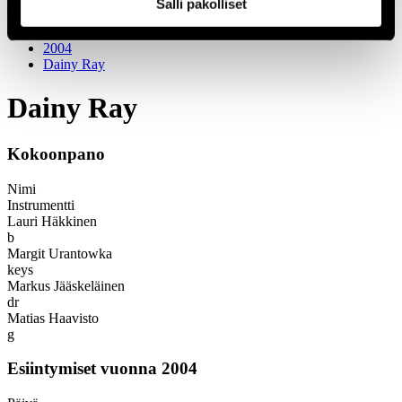
1966
Salli pakolliset
Festivaalivuodet
2004
Dainy Ray
Dainy Ray
Kokoonpano
Nimi
Instrumentti
Lauri Häkkinen
b
Margit Urantowka
keys
Markus Jääskeläinen
dr
Matias Haavisto
g
Esiintymiset vuonna 2004