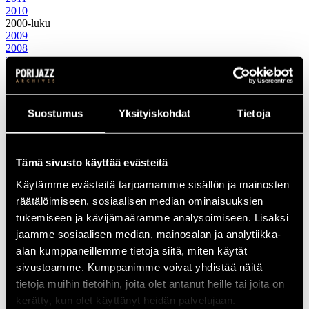
2010
2000-luku
2009
2008
2007
2006
2005
2004
2003
Suostumus
Yksityiskohdat
Tietoja
2002
2001
2000
1990-luku
Tämä sivusto käyttää evästeitä
1999
Käytämme evästeitä tarjoamamme sisällön ja mainosten
1998
1997
räätälöimiseen, sosiaalisen median ominaisuuksien
1996
tukemiseen ja kävijämäärämme analysoimiseen. Lisäksi
1995
jaamme sosiaalisen median, mainosalan ja analytiikka-
1994
1993
alan kumppaneillemme tietoja siitä, miten käytät
1992
sivustoamme. Kumppanimme voivat yhdistää näitä
1991
tietoja muihin tietoihin, joita olet antanut heille tai joita on
1990
1980-luku
kerätty, kun olet käyttänyt heidän palvelujaan.
1989