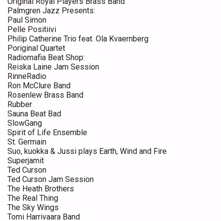
Original Royal Players Brass Band
Palmgren Jazz Presents:
Paul Simon
Pelle Positiivi
Philip Catherine Trio feat. Ola Kvaernberg
Poriginal Quartet
Radiomafia Beat Shop:
Reiska Laine Jam Session
RinneRadio
Ron McClure Band
Rosenlew Brass Band
Rubber
Sauna Beat Bad
SlowGang
Spirit of Life Ensemble
St. Germain
Suo, kuokka & Jussi plays Earth, Wind and Fire
Superjamit
Ted Curson
Ted Curson Jam Session
The Heath Brothers
The Real Thing
The Sky Wings
Tomi Harrivaara Band