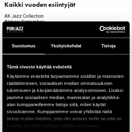
Kaikki vuoden esiintyjät
AK Jazz Collection
Aleksei Kannunikov
Alexei Kravchuk & Gimer Trio
Andrew Hill Trio
Angie Stone
Apus Jazz de Chile
Suostumus
Yksityiskohdat
Tietoja
Art Konik Band
Art Konik Band feat. Bobby Few
Baker's Family
Benny Green
Tämä sivusto käyttää evästeitä
Bo Kaspers Orkester
Käytämme evästeitä tarjoamamme sisällön ja mainosten
Bobby Few
Bugge Wesseltoft
räätälöimiseen, sosiaalisen median ominaisuuksien
Caipirinha
tukemiseen ja kävijämäärämme analysoimiseen. Lisäksi
Chaka Khan
jaamme sosiaalisen median, mainosalan ja analytiikka-
Clarinet All Stars feat. Ken Peplowski, Putte Wickman &
alan kumppaneillemme tietoja siitä, miten käytät
Antti Sarpila
Conjunto Cafe
sivustoamme. Kumppanimme voivat yhdistää näitä
David Arnay
tietoja muihin tietoihin, joita olet antanut heille tai joita on
David Arnay Band
kerätty, kun olet käyttänyt heidän palvelujaan.
De La Soul