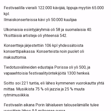
Festivaalilla vieraili 122.000 kävijää, lippuja myytiin 65.000
kpl.
Ilmaiskonserteissa kävi yli 50.000 kuulijaa
Ulkomaisia esiintyjäryhmiä oli 58 ja suomalaisia 40.
Yksittäisiä artisteja oli yhteensä 542.
Konsertteja järjestettiin 106 kpl yhdessätoista
konserttipaikassa. Konserteista noin puolet oli
maksuttomia.
Tiedotusvälineiden edustajia Porissa oli yli 500, ja
vapaaehtoisia festivaalityöntekijöitä 1300 henkeä.
Soitto soi 221 tuntia, eli lähes kymmenen vuorokautta yhtä
mittaa. Musiikista 75 % oli jazzia ja 25 % muuta
rytmimusiikkia.
Festivaalin aikana Porin lähialueen talouselämälle tulee
vuosittain lähes 9,5 miljoonaa euroa.