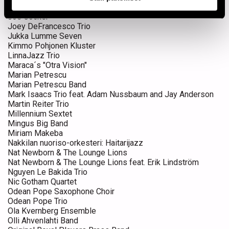
Jenny Robson & Timo Lehto duo
Joe Cocker
Joey DeFrancesco Trio
Jukka Lumme Seven
Kimmo Pohjonen Kluster
LinnaJazz Trio
Maraca´s "Otra Vision"
Marian Petrescu
Marian Petrescu Band
Mark Isaacs Trio feat. Adam Nussbaum and Jay Anderson
Martin Reiter Trio
Millennium Sextet
Mingus Big Band
Miriam Makeba
Nakkilan nuoriso-orkesteri: Haitarijazz
Nat Newborn & The Lounge Lions
Nat Newborn & The Lounge Lions feat. Erik Lindström
Nguyen Le Bakida Trio
Nic Gotham Quartet
Odean Pope Saxophone Choir
Odean Pope Trio
Ola Kvernberg Ensemble
Olli Ahvenlahti Band