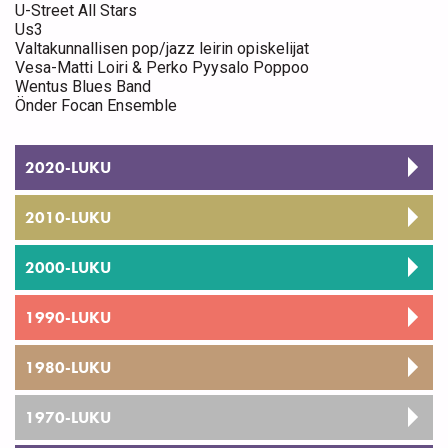
U-Street All Stars
Us3
Valtakunnallisen pop/jazz leirin opiskelijat
Vesa-Matti Loiri & Perko Pyysalo Poppoo
Wentus Blues Band
Önder Focan Ensemble
2020-LUKU
2010-LUKU
2000-LUKU
1990-LUKU
1980-LUKU
1970-LUKU