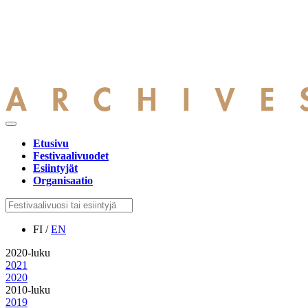
Etusivu
Festivaalivuodet
Esiintyjät
Organisaatio
FI /
EN
2020-luku
2021
2020
2010-luku
2019