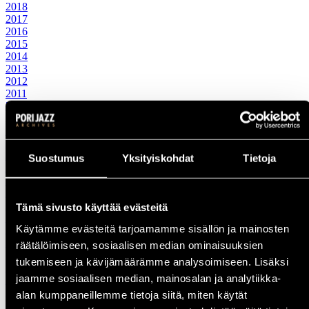
2018
2017
2016
2015
2014
2013
2012
2011
2010
2000-luku
2009
2008
2007
Suostumus
Yksityiskohdat
Tietoja
2006
2005
2004
2003
Tämä sivusto käyttää evästeitä
2002
Käytämme evästeitä tarjoamamme sisällön ja mainosten
2001
2000
räätälöimiseen, sosiaalisen median ominaisuuksien
1990-luku
tukemiseen ja kävijämäärämme analysoimiseen. Lisäksi
1999
jaamme sosiaalisen median, mainosalan ja analytiikka-
1998
1997
alan kumppaneillemme tietoja siitä, miten käytät
1996