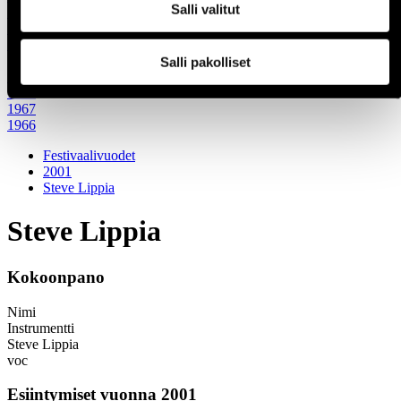
Salli valitut
1972
1971
1970
1960-luku
Salli pakolliset
1969
1968
1967
1966
Festivaalivuodet
2001
Steve Lippia
Steve Lippia
Kokoonpano
Nimi
Instrumentti
Steve Lippia
voc
Esiintymiset vuonna 2001