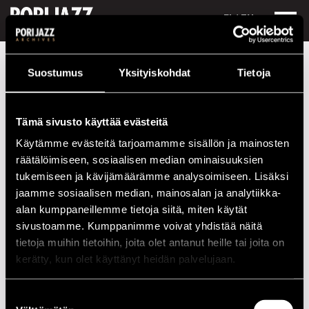
FI /
EN
Festivaalivuodet
2001
Richard Galliano & Michel Portal
Suostumus
Yksityiskohdat
Tietoja
Richard Galliano & Michel Portal
Tämä sivusto käyttää evästeitä
Kokoonpano
Käytämme evästeitä tarjoamamme sisällön ja mainosten
NIMI
INSTRUMENTTI
räätälöimiseen, sosiaalisen median ominaisuuksien
tukemiseen ja kävijämäärämme analysoimiseen. Lisäksi
Michell Portal
reeds
jaamme sosiaalisen median, mainosalan ja analytiikka-
Richard Galliano
acc
alan kumppaneillemme tietoja siitä, miten käytät
sivustoamme. Kumppanimme voivat yhdistää näitä
tietoja muihin tietoihin, joita olet antanut heille tai joita on
Esiintymiset vuonna 2001
kerätty, kun olet käyttänyt heidän palvelujaan.
PÄIVÄ
AIKA
PAIKKA
Suostumuksen
21.07.2001
21.00
Promenadisali