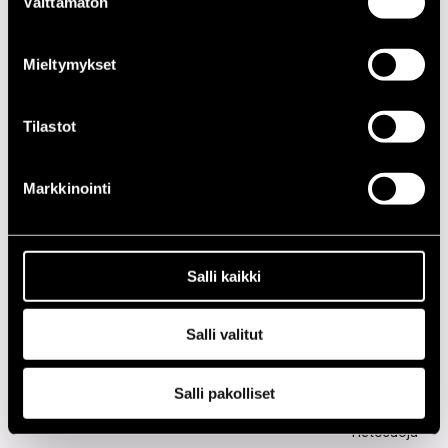
Välttämätön
valinta
Mieltymykset
2020-LUKU
2010-LUKU
Tilastot
2000-LUKU
Markkinointi
1990-LUKU
1980-LUKU
Salli kaikki
1970-LUKU
Salli valitut
1960-LUKU
Salli pakolliset
Tietosuoja