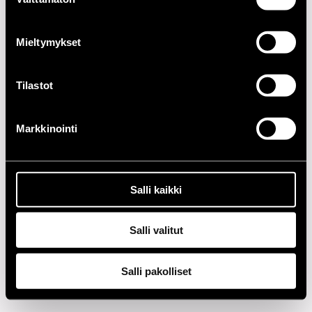
valinta
2020-LUKU
Mieltymykset
2010-LUKU
Tilastot
2000-LUKU
1990-LUKU
Markkinointi
1980-LUKU
Salli kaikki
1970-LUKU
1960-LUKU
Salli valitut
Salli pakolliset
Tietosuoja