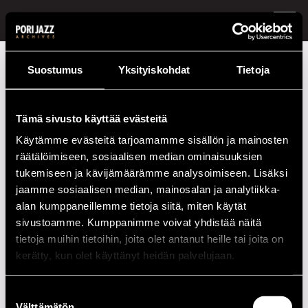
FI /
EN
Festivaalivuodet
2001
Önder Focan
Suostumus
Yksityiskohdat
Tietoja
Önder Focan
Tämä sivusto käyttää evästeitä
Kokoonpano
Käytämme evästeitä tarjoamamme sisällön ja mainosten
räätälöimiseen, sosiaalisen median ominaisuuksien
NIMI
INSTRUMENTTI
tukemiseen ja kävijämäärämme analysoimiseen. Lisäksi
Önder Focan
g
jaamme sosiaalisen median, mainosalan ja analytiikka-
alan kumppaneillemme tietoja siitä, miten käytät
Esiintymiset vuonna 2001
sivustoamme. Kumppanimme voivat yhdistää näitä
tietoja muihin tietoihin, joita olet antanut heille tai joita on
PÄIVÄ
AIKA
PAIKKA
kerätty, kun olet käyttänyt heidän palvelujaan.
21.07.2001
20.00
Novo Stage
Suostumuksen
Välttämätön