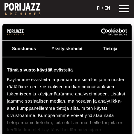
FI /
EN
Festivaalivuodet
1999
Sounds of The Nordic Islands
Sounds of The Nordic Islands
Suostumus
Yksityiskohdat
Tietoja
Kokoonpano
NIMI
INSTRUMENTTI
Tämä sivusto käyttää evästeitä
Käytämme evästeitä tarjoamamme sisällön ja mainosten
King Eduard
keys, samples
räätälöimiseen, sosiaalisen median ominaisuuksien
Tiit Kalluste
acc
tukemiseen ja kävijämäärämme analysoimiseen. Lisäksi
Villu Veski
sax, keys
jaamme sosiaalisen median, mainosalan ja analytiikka-
alan kumppaneillemme tietoja siitä, miten käytät
sivustoamme. Kumppanimme voivat yhdistää näitä
Esiintymiset vuonna 1999
tietoja muihin tietoihin, joita olet antanut heille tai joita on
kerätty, kun olet käyttänyt heidän palvelujaan.
PÄIVÄ
AIKA
PAIKKA