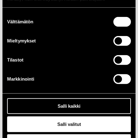
1988
1987
Suostumuksen
1986
Välttämätön
1985
valinta
1984
1983
1982
Mieltymykset
1981
1980
1970-luku
Tilastot
1979
1978
1977
1976
Markkinointi
1975
1974
1973
1972
1971
Salli kaikki
1970
1960-luku
1969
Salli valitut
1968
1967