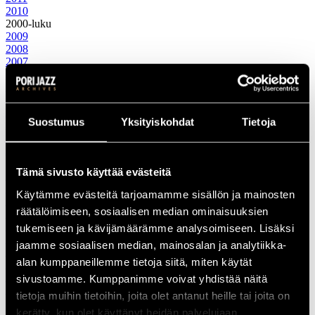
2010
2000-luku
2009
2008
2007
2006
2005
2004
2003
Suostumus
Yksityiskohdat
Tietoja
2002
2001
2000
1990-luku
Tämä sivusto käyttää evästeitä
1999
1998
Käytämme evästeitä tarjoamamme sisällön ja mainosten
1997
räätälöimiseen, sosiaalisen median ominaisuuksien
1996
1995
tukemiseen ja kävijämäärämme analysoimiseen. Lisäksi
1994
jaamme sosiaalisen median, mainosalan ja analytiikka-
1993
alan kumppaneillemme tietoja siitä, miten käytät
1992
1991
sivustoamme. Kumppanimme voivat yhdistää näitä
1990
tietoja muihin tietoihin, joita olet antanut heille tai joita on
1980-luku
kerätty, kun olet käyttänyt heidän palvelujaan.
1989