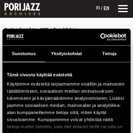
FI /
EN
Festivaalivuodet
1999
Brand Nubian
Brand Nubian
Suostumus
Yksityiskohdat
Tietoja
Kokoonpano
NIMI
INSTRUMENTTI
Tämä sivusto käyttää evästeitä
Sadat X
voc
Käytämme evästeitä tarjoamamme sisällön ja mainosten
Lord Jamar
voc
räätälöimiseen, sosiaalisen median ominaisuuksien
tukemiseen ja kävijämäärämme analysoimiseen. Lisäksi
DJ Alamo
dj, voc
jaamme sosiaalisen median, mainosalan ja analytiikka-
Grand Puba
voc
alan kumppaneillemme tietoja siitä, miten käytät
sivustoamme. Kumppanimme voivat yhdistää näitä
Esiintymiset vuonna 1999
tietoja muihin tietoihin, joita olet antanut heille tai joita on