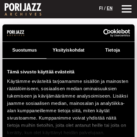
FI /
EN
Festivaalivuodet
1999
Benny Green, Russell Malone & Christian
McBride
Benny Green, Russell Malone &
Suostumus
Yksityiskohdat
Tietoja
Christian McBride
Kokoonpano
Tämä sivusto käyttää evästeitä
Käytämme evästeitä tarjoamamme sisällön ja mainosten
NIMI
INSTRUMENTTI
räätälöimiseen, sosiaalisen median ominaisuuksien
Benny Green
p
tukemiseen ja kävijämäärämme analysoimiseen. Lisäksi
jaamme sosiaalisen median, mainosalan ja analytiikka-
Christian McBride
b
alan kumppaneillemme tietoja siitä, miten käytät
Russell Malone
g
sivustoamme. Kumppanimme voivat yhdistää näitä
tietoja muihin tietoihin, joita olet antanut heille tai joita on
Esiintymiset vuonna 1999
kerätty, kun olet käyttänyt heidän palvelujaan.