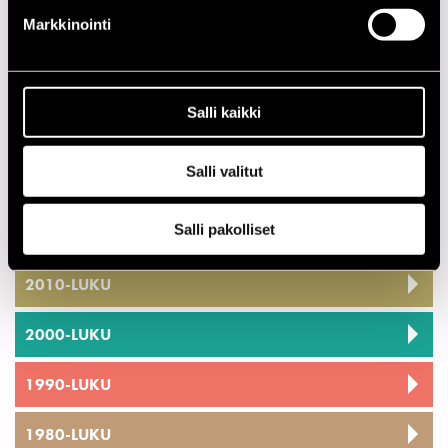
14.00
Olli Ahvenlahti Band
Markkinointi
18.00
James Andrews New Orleans Brass Band
21.00
Bent-A-Tonic
21.00
Marian Petrescu
Salli kaikki
Salli valitut
Tietosuoja
Salli pakolliset
2020-LUKU
2010-LUKU
2000-LUKU
1990-LUKU
1980-LUKU