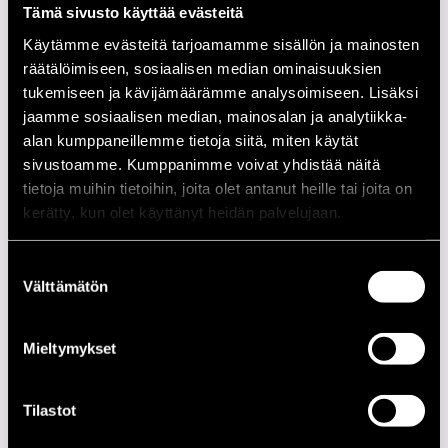
Tämä sivusto käyttää evästeitä
21.00
Mika Mylläri Quintet
Käytämme evästeitä tarjoamamme sisällön ja mainosten
räätälöimiseen, sosiaalisen median ominaisuuksien
KANSA´S GARDEN
tukemiseen ja kävijämäärämme analysoimiseen. Lisäksi
jaamme sosiaalisen median, mainosalan ja analytiikka-
21.00
Jusu Heinonen Quintet
alan kumppaneillemme tietoja siitä, miten käytät
21.00
James Andrews New Orleans Brass Band
sivustoamme. Kumppanimme voivat yhdistää näitä
tietoja muihin tietoihin, joita olet antanut heille tai joita on
NOVO STAGE
kerätty, kun olet käyttänyt heidän palvelujaan.
12.00
Jusu Heinonen Quintet
Suostumuksen
15.00
Crazy Casey
Välttämätön
valinta
15.00
Frans Wieringa
17.00
Jusu Heinonen Quintet
Mieltymykset
19.00
Pori Jazz Orchestra
Tilastot
R & B STAGE