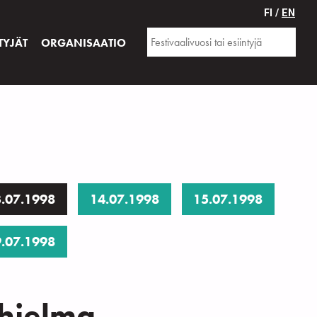
FI /
EN
TYJÄT
ORGANISAATIO
.07.1998
14.07.1998
15.07.1998
.07.1998
ohjelma