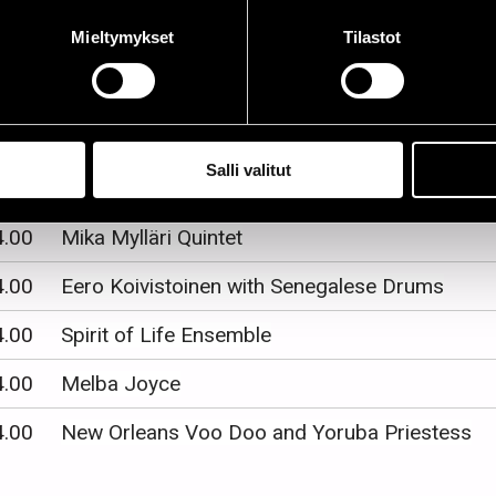
0.00
Olli Ahvenlahti All Stars
Mieltymykset
Tilastot
0.00
Rosenberg Trio
Salli valitut
&B STAGE
4.00
Mika Mylläri Quintet
4.00
Eero Koivistoinen with Senegalese Drums
4.00
Spirit of Life Ensemble
4.00
Melba Joyce
4.00
New Orleans Voo Doo and Yoruba Priestess