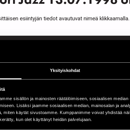
ittäisen esiintyjän tiedot avautuvat nimeä klikkaamalla.
AMPO STAGE
2.00
Crazy Casey & Frans Wieringa
Yksityiskohdat
2.00
Poriginal Quartet feat. Antti Sarpila
2.00
Gimer Trio
itä
mme sisällön ja mainosten räätälöimiseen, sosiaalisen median
iseen. Lisäksi jaamme sosiaalisen median, mainosalan ja analy
, miten käytät sivustoamme. Kumppanimme voivat yhdistää näitä t
AFE JAZZ
n kerätty, kun olet käyttänyt heidän palvelujaan.