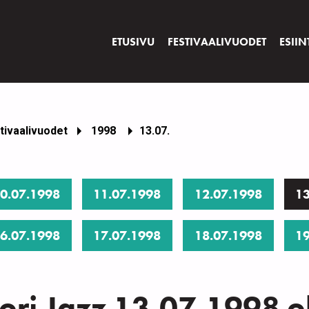
ETUSIVU
FESTIVAALIVUODET
ESIIN
tivaalivuodet
1998
13.07.
0.07.1998
11.07.1998
12.07.1998
13
6.07.1998
17.07.1998
18.07.1998
19
ori Jazz 13.07.1998 