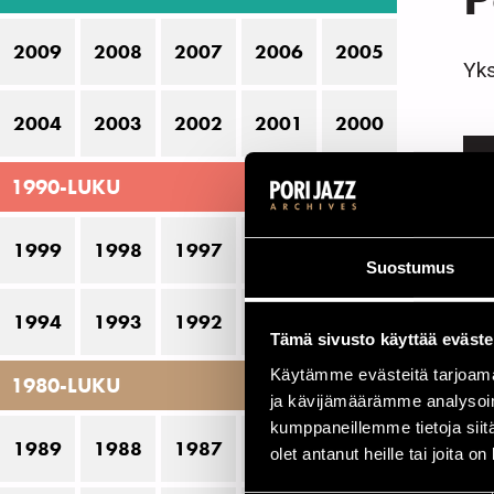
2009
2008
2007
2006
2005
Yks
2004
2003
2002
2001
2000
S
1990-LUKU
1
1999
1998
1997
1996
1995
Suostumus
1
1994
1993
1992
1991
1990
1
Tämä sivusto käyttää eväste
Käytämme evästeitä tarjoama
1980-LUKU
ja kävijämäärämme analysoim
kumppaneillemme tietoja siitä
C
1989
1988
1987
1986
1985
olet antanut heille tai joita o