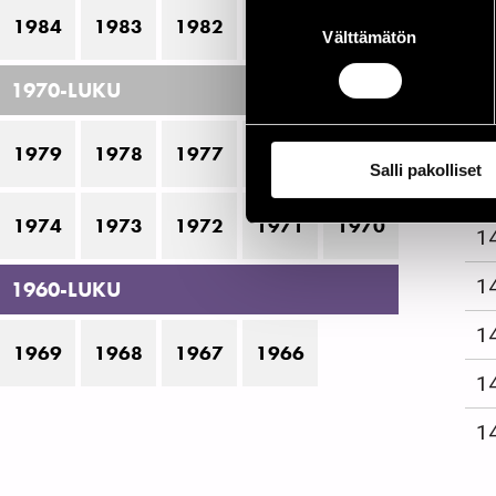
2
Suostumuksen
1984
1983
1982
1981
1980
Välttämätön
valinta
2
1970-LUKU
1979
1978
1977
1976
1975
Salli pakolliset
R
1974
1973
1972
1971
1970
1
1
1960-LUKU
1
1969
1968
1967
1966
1
1